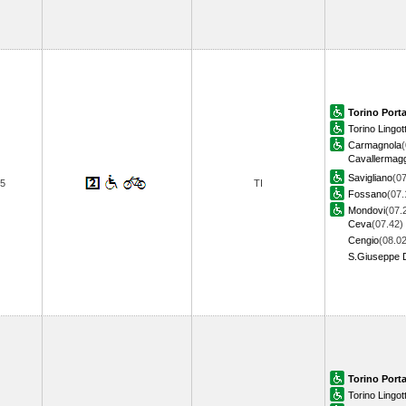
Torino Port
Torino Lingot
Carmagnola
(
Cavallermagg
Savigliano
(07
5
TI
Fossano
(07.
Mondovi
(07.
Ceva
(07.42)
Cengio
(08.02
S.Giuseppe D
Torino Port
Torino Lingot