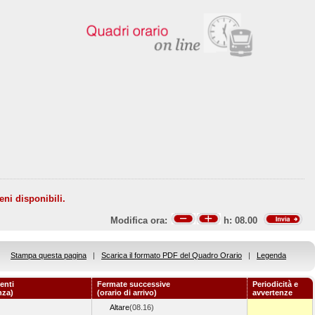
eni disponibili.
Modifica ora:
h:
08.00
Stampa questa pagina
|
Scarica il formato PDF del Quadro Orario
|
Legenda
enti
Fermate successive
Periodicità e
nza)
(orario di arrivo)
avvertenze
Altare
(08.16)