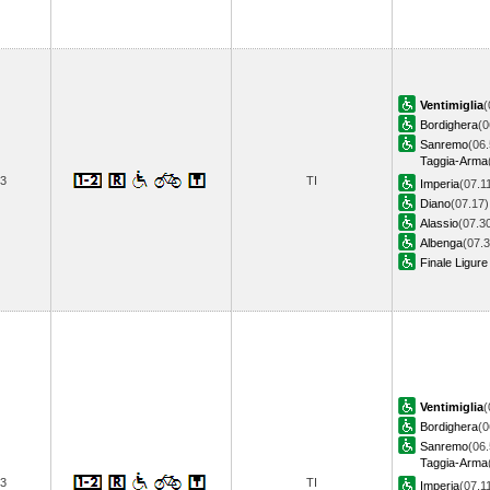
Ventimiglia
(
Bordighera
(0
Sanremo
(06.
Taggia-Arma
3
TI
Imperia
(07.1
Diano
(07.17)
Alassio
(07.3
Albenga
(07.3
Finale Ligure
Ventimiglia
(
Bordighera
(0
Sanremo
(06.
Taggia-Arma
3
TI
Imperia
(07.1