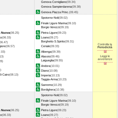
Genova Cornigliano
(09.34)
Genova Sampierdarena
(09.38)
Genova Piazza Princ.
(09.45)
Spotorno-Noli
(09.02)
Finale Ligure Marina
(09.10)
Borgio Verezzi
(09.19)
a Nuova
(06.25)
Pietra Ligure
(09.23)
to
(06.33)
Loano
(09.27)
Borghetto S.Spirito
(09.31)
06.47)
Controlla la
iore
(06.57)
Ceriale
(09.33)
Periodicità
.03)
Albenga
(09.39)
Leggi le
13)
Alassio
(09.46)
avvertenze
Laigueglia
(09.55)
28)
Andora
(10.01)
)
Diano
(10.08)
i Cairo
(08.13)
Imperia
(10.13)
Taggia-Arma
(10.23)
Sanremo
(10.29)
Bordighera
(10.38)
Spotorno-Noli
(09.02)
Finale Ligure Marina
(09.10)
Borgio Verezzi
(09.19)
a Nuova
(06.25)
Pietra Ligure
(09.23)
to
(06.33)
Loano
(09.27)