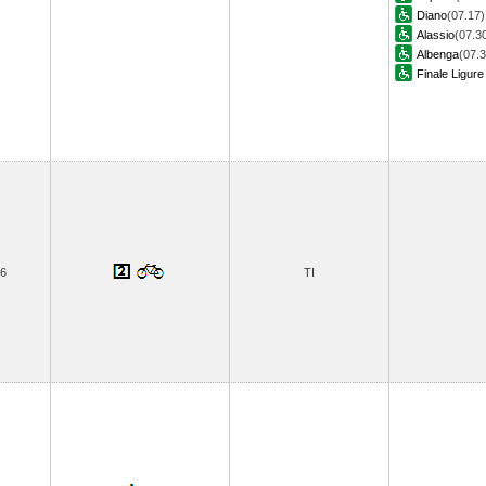
Diano
(07.17)
Alassio
(07.3
Albenga
(07.3
Finale Ligure
6
TI