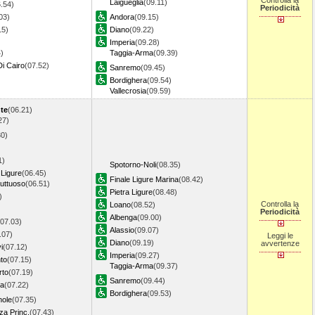
Controlla la
Laigueglia
(09.11)
.54)
Periodicità
03)
Andora
(09.15)
15)
Diano
(09.22)
Imperia
(09.28)
)
Taggia-Arma
(09.39)
i Cairo
(07.52)
Sanremo
(09.45)
Bordighera
(09.54)
Vallecrosia
(09.59)
nte
(06.21)
27)
30)
1)
Spotorno-Noli
(08.35)
 Ligure
(06.45)
Finale Ligure Marina
(08.42)
uttuoso
(06.51)
Pietra Ligure
(08.48)
)
Controlla la
Loano
(08.52)
Periodicità
Albenga
(09.00)
(07.03)
Alassio
(09.07)
.07)
Leggi le
Diano
(09.19)
avvertenze
i
(07.12)
Imperia
(09.27)
to
(07.15)
Taggia-Arma
(09.37)
rto
(07.19)
Sanremo
(09.44)
la
(07.22)
Bordighera
(09.53)
nole
(07.35)
a Princ.
(07.43)