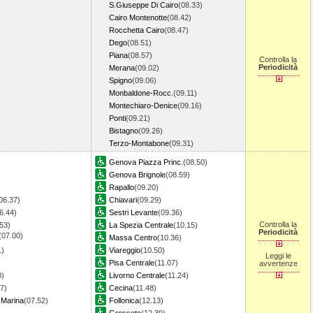
S.Giuseppe Di Cairo
(08.33)
Cairo Montenotte
(08.42)
Rocchetta Cairo
(08.47)
Dego
(08.51)
Piana
(08.57)
Controlla la
Periodicità
Merana
(09.02)
Spigno
(09.06)
Monbaldone-Rocc.
(09.11)
Montechiaro-Denice
(09.16)
Ponti
(09.21)
Bistagno
(09.26)
Terzo-Montabone
(09.31)
Genova Piazza Princ.
(08.50)
Genova Brignole
(08.59)
Rapallo
(09.20)
06.37)
Chiavari
(09.29)
6.44)
Sestri Levante
(09.36)
Controlla la
53)
La Spezia Centrale
(10.15)
Periodicità
(07.00)
Massa Centro
(10.36)
1)
Viareggio
(10.50)
Leggi le
Pisa Centrale
(11.07)
avvertenze
0)
Livorno Centrale
(11.24)
7)
Cecina
(11.48)
 Marina
(07.52)
Follonica
(12.13)