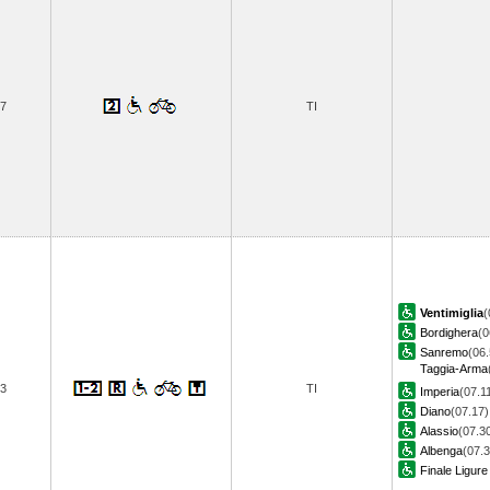
7
TI
Ventimiglia
(
Bordighera
(0
Sanremo
(06.
Taggia-Arma
3
TI
Imperia
(07.1
Diano
(07.17)
Alassio
(07.3
Albenga
(07.3
Finale Ligure