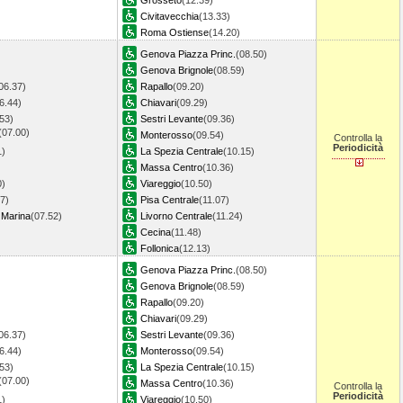
Grosseto
(12.39)
Civitavecchia
(13.33)
Roma Ostiense
(14.20)
Genova Piazza Princ.
(08.50)
Genova Brignole
(08.59)
06.37)
Rapallo
(09.20)
6.44)
Chiavari
(09.29)
53)
Sestri Levante
(09.36)
(07.00)
Monterosso
(09.54)
Controlla la
Periodicità
1)
La Spezia Centrale
(10.15)
Massa Centro
(10.36)
0)
Viareggio
(10.50)
7)
Pisa Centrale
(11.07)
 Marina
(07.52)
Livorno Centrale
(11.24)
Cecina
(11.48)
Follonica
(12.13)
Genova Piazza Princ.
(08.50)
Genova Brignole
(08.59)
Rapallo
(09.20)
Chiavari
(09.29)
06.37)
Sestri Levante
(09.36)
6.44)
Monterosso
(09.54)
53)
La Spezia Centrale
(10.15)
(07.00)
Massa Centro
(10.36)
Controlla la
Periodicità
1)
Viareggio
(10.50)