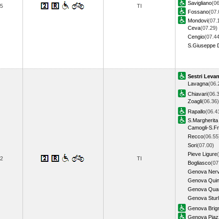
Savigliano
(06
5
TI
Fossano
(07.
Mondovi
(07.
Ceva
(07.29)
Cengio
(07.44
S.Giuseppe D
Sestri Leva
Lavagna
(06.
Chiavari
(06.
Zoagli
(06.36)
Rapallo
(06.4
S.Margherita
Camogli-S.Fr
Recco
(06.55
Sori
(07.00)
Pieve Ligure
2
TI
Bogliasco
(07
Genova Nerv
Genova Quin
Genova Qua
Genova Stur
Genova Brig
Genova Piazz