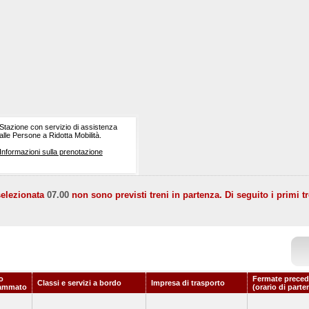
Stazione con servizio di assistenza
alle Persone a Ridotta Mobilità.
Informazioni sulla prenotazione
selezionata
07.00
non sono previsti treni in partenza. Di seguito i primi tr
o
Fermate preced
Classi e servizi a bordo
Impresa di trasporto
ammato
(orario di parte