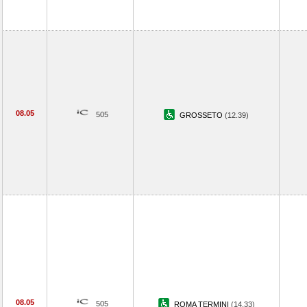
08.05
505
GROSSETO
(12.39)
08.05
505
ROMA TERMINI
(14.33)