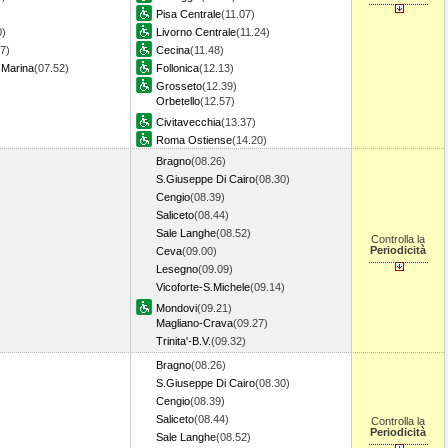
Pisa Centrale
(11.07)
0)
Livorno Centrale
(11.24)
7)
Cecina
(11.48)
 Marina
(07.52)
Follonica
(12.13)
Grosseto
(12.39)
Orbetello
(12.57)
Civitavecchia
(13.37)
Roma Ostiense
(14.20)
Bragno
(08.26)
S.Giuseppe Di Cairo
(08.30)
Cengio
(08.39)
Saliceto
(08.44)
Sale Langhe
(08.52)
Controlla la
Periodicità
Ceva
(09.00)
Lesegno
(09.09)
Vicoforte-S.Michele
(09.14)
Mondovi
(09.21)
Magliano-Crava
(09.27)
Trinita'-B.V.
(09.32)
Bragno
(08.26)
S.Giuseppe Di Cairo
(08.30)
Cengio
(08.39)
Saliceto
(08.44)
Controlla la
Periodicità
Sale Langhe
(08.52)