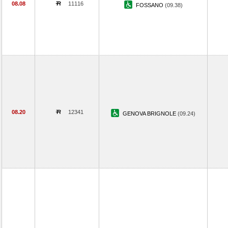
08.08
11116
FOSSANO
(09.38)
08.20
12341
GENOVA BRIGNOLE
(09.24)