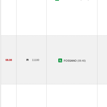
08.08
11100
FOSSANO
(09.40)