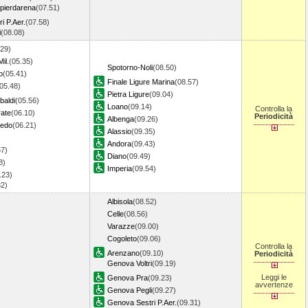
ierdarena
(07.51)
i P.Aer.
(07.58)
i
(08.08)
.29)
il.
(05.35)
Spotorno-Noli
(08.50)
o
(05.41)
Finale Ligure Marina
(08.57)
05.48)
Pietra Ligure
(09.04)
baldi
(05.56)
Loano
(09.14)
Controlla la
ate
(06.10)
Periodicità
Albenga
(09.26)
redo
(06.21)
Alassio
(09.35)
Andora
(09.43)
57)
Diano
(09.49)
8)
Imperia
(09.54)
.23)
32)
Albisola
(08.52)
Celle
(08.56)
Varazze
(09.00)
Cogoleto
(09.06)
Controlla la
Arenzano
(09.10)
Periodicità
Genova Voltri
(09.19)
Leggi le
Genova Pra
(09.23)
avvertenze
Genova Pegli
(09.27)
Genova Sestri P.Aer.
(09.31)