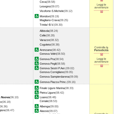
Ceva
(08.58)
Leggi le
Lesegno
(09.07)
avvertenze
Vicoforte-S.Michele
(09.12)
Mondovi
(09.19)
Magliano-Crava
(09.25)
Trinita'-B.V.
(09.30)
Albisola
(08.24)
Celle
(08.28)
Varazze
(08.32)
Cogoleto
(08.38)
Controlla la
Arenzano
(08.42)
Periodicità
Genova Voltri
(08.50)
Leggi le
Genova Pra
(08.54)
avvertenze
Genova Pegli
(08.58)
Genova Sestri P.Aer.
(09.02)
Genova Cornigliano
(09.05)
Genova Sampierdarena
(09.09)
Genova Piazza Princ.
(09.16)
Finale Ligure Marina
(08.33)
Pietra Ligure
(08.42)
a Nuova
(06.10)
Loano
(08.48)
Ceriale
(08.53)
to
(06.18)
06.36)
Albenga
(09.00)
iore
(06.47)
Alassio
(09.07)