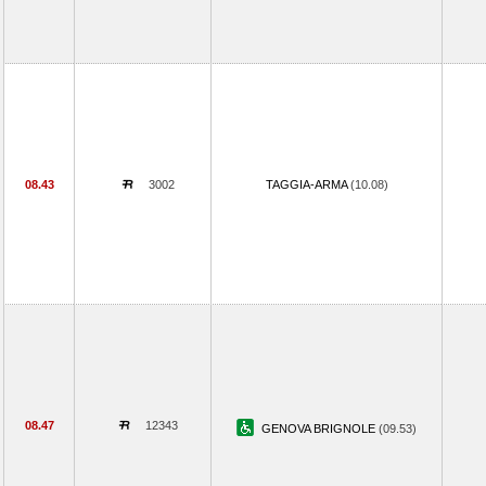
08.43
3002
TAGGIA-ARMA
(10.08)
08.47
12343
GENOVA BRIGNOLE
(09.53)