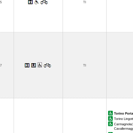
5
TI
7
TI
Torino Port
Torino Lingot
Carmagnola
(
Cavallermagg