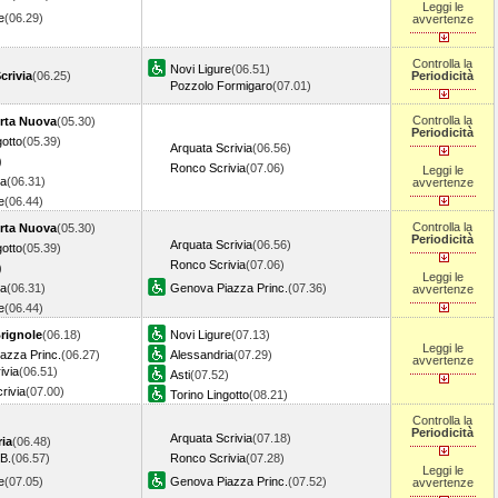
Leggi le
e
(06.29)
avvertenze
Controlla la
Novi Ligure
(06.51)
crivia
(06.25)
Periodicità
Pozzolo Formigaro
(07.01)
Controlla la
rta Nuova
(05.30)
Periodicità
gotto
(05.39)
Arquata Scrivia
(06.56)
)
Ronco Scrivia
(07.06)
Leggi le
ia
(06.31)
avvertenze
e
(06.44)
Controlla la
rta Nuova
(05.30)
Periodicità
Arquata Scrivia
(06.56)
gotto
(05.39)
Ronco Scrivia
(07.06)
)
Leggi le
ia
(06.31)
Genova Piazza Princ.
(07.36)
avvertenze
e
(06.44)
rignole
(06.18)
Novi Ligure
(07.13)
Leggi le
azza Princ.
(06.27)
Alessandria
(07.29)
avvertenze
ivia
(06.51)
Asti
(07.52)
rivia
(07.00)
Torino Lingotto
(08.21)
Controlla la
Periodicità
Arquata Scrivia
(07.18)
ia
(06.48)
B.
(06.57)
Ronco Scrivia
(07.28)
Leggi le
e
(07.05)
Genova Piazza Princ.
(07.52)
avvertenze