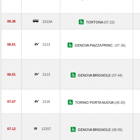
06.36
2212A
TORTONA
(07.22)
06.51
2113
GENOVA PIAZZA PRINC.
(07.36)
06.51
2113
GENOVA BRIGNOLE
(07.44)
07.07
2116
TORINO PORTA NUOVA
(08.30)
07.12
12157
GENOVA BRIGNOLE
(08.05)