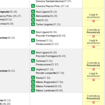
Genova Sampierdarena
(07.07)
Genova Piazza Princ.
(07.14)
rignole
(05.18)
Novi Ligure
(06.13)
Leggi le
azza Princ.
(05.27)
Alessandria
(06.29)
avvertenze
ivia
(05.51)
Asti
(06.52)
rivia
(06.00)
Torino Lingotto
(07.21)
Controlla la
Novi Ligure
(06.35)
Periodicità
Pozzolo Formigaro
(06.43)
crivia
(06.22)
Leggi le
Tortona
(07.01)
avvertenze
Pontecurone
(07.07)
Novi Ligure
(06.35)
Pozzolo Formigaro
(06.43)
Tortona
(07.01)
Controlla la
Pontecurone
(07.07)
Periodicità
Voghera
(07.13)
crivia
(06.22)
Pizzale Lungavilla
(07.19)
Leggi le
avvertenze
Pavia
(07.33)
Milano Rogoredo
(07.55)
Milano Forlanini
(08.03)
Milano Lambrate
(08.08)
Controlla la
Periodicità
ia
(06.12)
B.
(06.20)