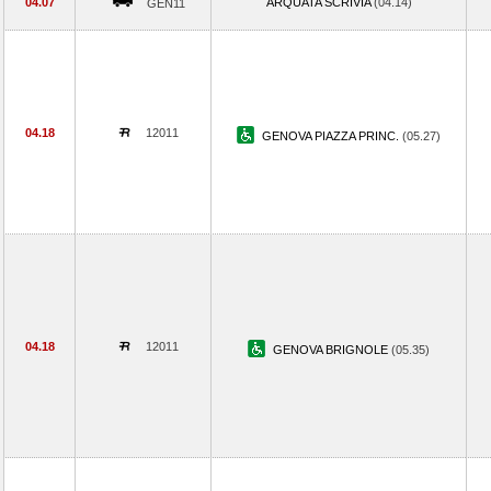
04.07
ARQUATA SCRIVIA
(04.14)
GEN11
04.18
12011
GENOVA PIAZZA PRINC.
(05.27)
04.18
12011
GENOVA BRIGNOLE
(05.35)