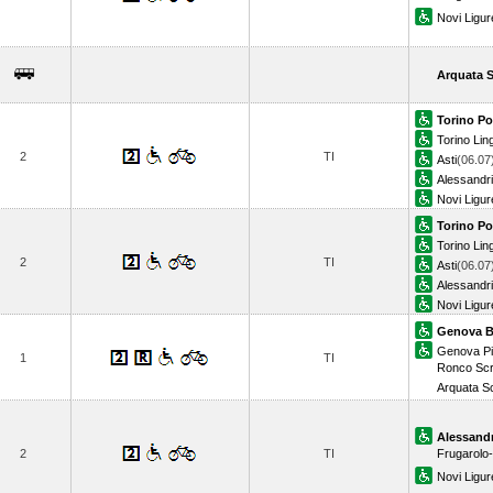
Novi Ligur
Arquata S
Torino Po
Torino Lin
2
TI
Asti
(06.07
Alessandr
Novi Ligur
Torino Po
Torino Lin
2
TI
Asti
(06.07
Alessandr
Novi Ligur
Genova B
Genova Pi
1
TI
Ronco Scr
Arquata Sc
Alessandr
2
TI
Frugarolo-
Novi Ligur