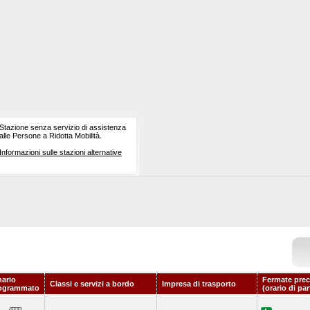
Stazione senza servizio di assistenza
alle Persone a Ridotta Mobilità.
Informazioni sulle stazioni alternative
nario
Fermate prec
Classi e servizi a bordo
Impresa di trasporto
ogrammato
(orario di pa