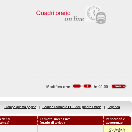
Modifica ora:
h:
04.00
Stampa questa pagina
|
Scarica il formato PDF del Quadro Orario
|
Legenda
edenti
Fermate successive
Periodicità e
rtenza)
(orario di arrivo)
avvertenze
Controlla la