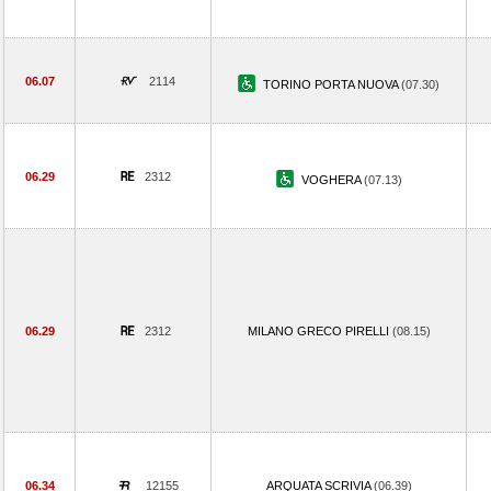
06.07
2114
TORINO PORTA NUOVA
(07.30)
06.29
2312
VOGHERA
(07.13)
06.29
2312
MILANO GRECO PIRELLI
(08.15)
06.34
12155
ARQUATA SCRIVIA
(06.39)