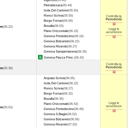
Rigoroso
(05.40)
Pietrabissara
(05.44)
Isola Del Cantone
(05.50)
Ronco Scrivia
(05.55)
Controlla la
Periodicità
Borgo Fornari
(06.00)
Busalla
(06.03)
re
(05.22)
Leggi le
Piano Orizzontale
(06.10)
avvertenze
Genova Pontedecimo
(06.16)
Genova Bolzaneto
(06.22)
Genova Rivarolo
(06.27)
Genova Sampierdarena
(06.35)
Genova Piazza Princ.
(06.42)
Controlla la
Periodicità
re
(05.36)
Arquata Scrivia
(06.05)
Isola Del Cantone
(06.22)
Ronco Scrivia
(06.27)
Borgo Fornari
(06.32)
Busalla
(06.35)
Leggi le
Piano Orizzontale
(06.42)
avvertenze
re
(05.52)
Genova Pontedecimo
(06.49)
Genova S.Biagio
(06.52)
Genova Bolzaneto
(06.56)
Genova Rivarolo
(07.02)