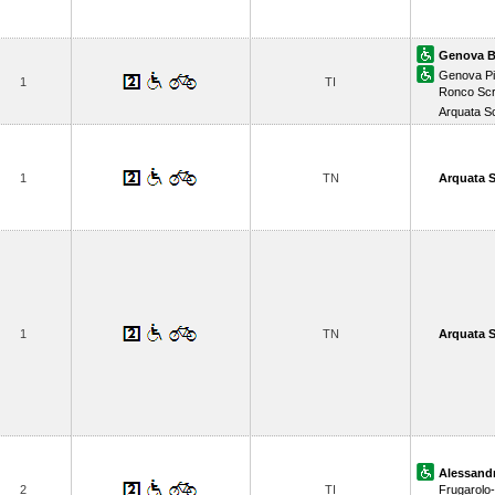
Genova B
Genova Pi
1
TI
Ronco Scr
Arquata Sc
1
TN
Arquata S
1
TN
Arquata S
Alessandr
2
TI
Frugarolo-