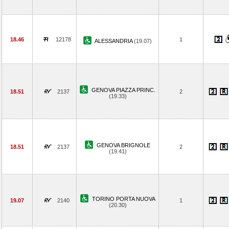
18.46
12178
1
ALESSANDRIA
(19.07)
GENOVA PIAZZA PRINC.
18.51
2137
2
(19.33)
GENOVA BRIGNOLE
18.51
2137
2
(19.41)
TORINO PORTA NUOVA
19.07
2140
1
(20.30)