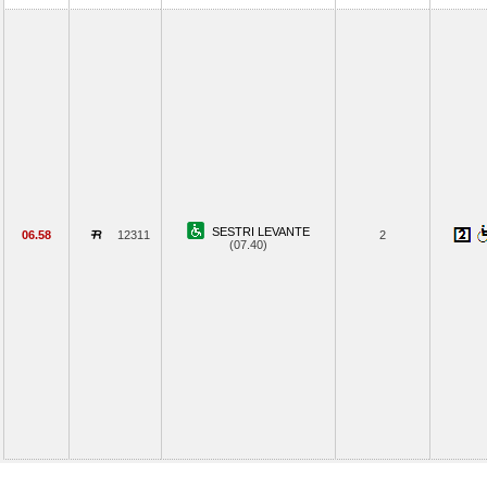
SESTRI LEVANTE
06.58
12311
2
(07.40)