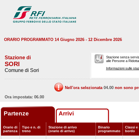
ORARIO PROGRAMMATO 14 Giugno 2026 - 12 Dicembre 2026
Stazione di
Stazione senza serviz
alle Persone a Ridotta 
SORI
Informazioni sulle staz
Comune di Sori
Nell'ora selezionata
04.00
non sono prev
Ora impostata: 06.00
Partenze
Arrivi
Orario di
Tipo e n. di
Stazione di arrivo
Binario
Classi e 
partenza
treno
(orario di arrivo)
programmato
bordo