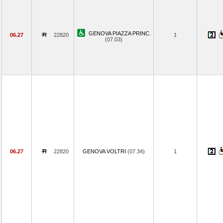
GENOVA PIAZZA PRINC.
06.27
22820
1
(07.03)
06.27
22820
GENOVA VOLTRI
(07.34)
1