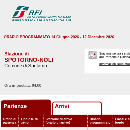
ORARIO PROGRAMMATO 14 Giugno 2026 - 12 Dicembre 2026
Stazione di
Stazione senza serviz
alle Persone a Ridotta 
SPOTORNO-NOLI
Informazioni sulle staz
Comune di Spotorno
Ora impostata: 04.00
Partenze
Arrivi
Orario di
Tipo e n. di
Stazione di arrivo
Binario
Classi e s
partenza
treno
(orario di arrivo)
programmato
bordo