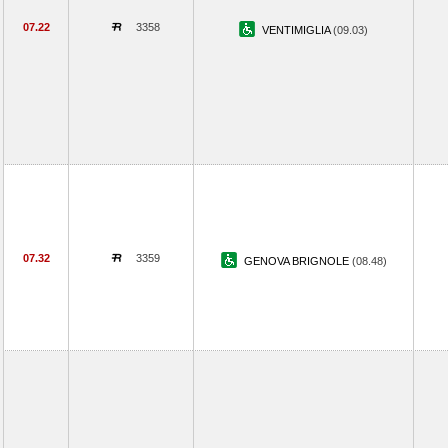
07.22
3358
VENTIMIGLIA
(09.03)
07.32
3359
GENOVA BRIGNOLE
(08.48)