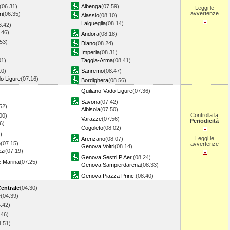
(06.31)
Albenga
(07.59)
Leggi le
avvertenze
i
(06.35)
Alassio
(08.10)
Laigueglia
(08.14)
6.42)
.46)
Andora
(08.18)
53)
Diano
(08.24)
Imperia
(08.31)
01)
Taggia-Arma
(08.41)
10)
Sanremo
(08.47)
o Ligure
(07.16)
Bordighera
(08.56)
Quiliano-Vado Ligure
(07.36)
Savona
(07.42)
52)
Albisola
(07.50)
Controlla la
00)
Varazze
(07.56)
Periodicità
6)
Cogoleto
(08.02)
)
Leggi le
Arenzano
(08.07)
e
(07.15)
avvertenze
Genova Voltri
(08.14)
zi
(07.19)
Genova Sestri P.Aer.
(08.24)
e Marina
(07.25)
Genova Sampierdarena
(08.33)
Genova Piazza Princ.
(08.40)
entrale
(04.30)
e
(04.39)
.42)
.46)
4.51)