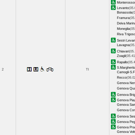
Monterosso
Levanto
(05.
Bonassola
(
Framura
(05
Deiva Marin
Moneglia
(05
Riva Trigos
Sestri Levan
Lavagna
(05
Chiavari
(05.
Zoagli
(05.41
Rapallo
(05.
S.Margherita
2
TI
Camogli-S.F
Recco
(06.0
Genova Ner
Genova Qua
Genova Brig
Genova Piaz
Genova Sam
Genova Corn
Genova Sest
Genova Pegl
Genova Pra
Genova Voltr