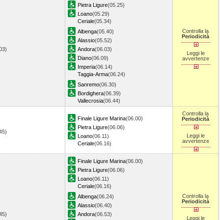
Pietra Ligure
(05.25)
Loano
(05.29)
Ceriale
(05.34)
Controlla la
Albenga
(05.40)
Periodicità
Alassio
(05.52)
.03)
Andora
(06.03)
Leggi le
Diano
(06.09)
avvertenze
Imperia
(06.14)
Taggia-Arma
(06.24)
Sanremo
(06.30)
Bordighera
(06.39)
Vallecrosia
(06.44)
Controlla la
Finale Ligure Marina
(06.00)
Periodicità
Pietra Ligure
(06.06)
.45)
Leggi le
Loano
(06.11)
avvertenze
Ceriale
(06.16)
Finale Ligure Marina
(06.00)
Pietra Ligure
(06.06)
Loano
(06.11)
Ceriale
(06.16)
Controlla la
Albenga
(06.24)
Periodicità
Alassio
(06.40)
.45)
Andora
(06.53)
Leggi le