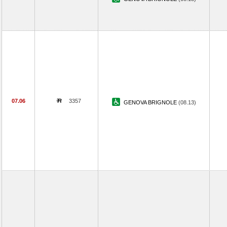
07.06
3357
GENOVA BRIGNOLE
(08.13)