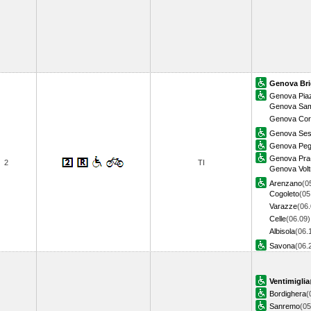
Genova Bri
Genova Piaz
Genova Sam
Genova Corn
Genova Sest
Genova Pegl
Genova Pra
2
TI
Genova Voltr
Arenzano
(0
Cogoleto
(05
Varazze
(06.
Celle
(06.09)
Albisola
(06.
Savona
(06
Ventimiglia
Bordighera
(
Sanremo
(05