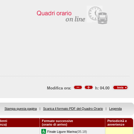
Modifica ora:
h:
04.00
Stampa questa pagina
|
Scarica il formato PDF del Quadro Orario
|
Legenda
denti
Fermate successive
Periodicità e
enza)
(orario di arrivo)
avvertenze
Finale Ligure Marina
(05.18)