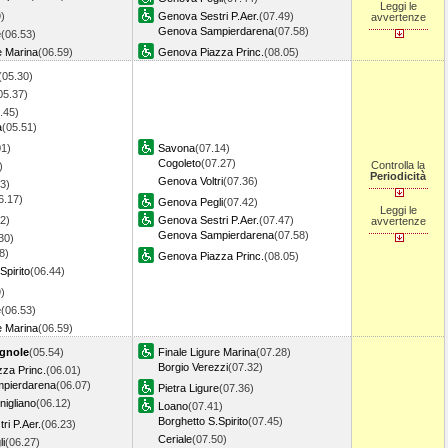
Leggi le
)
Genova Sestri P.Aer.
(07.49)
avvertenze
Genova Sampierdarena
(07.58)
e
(06.53)
e Marina
(06.59)
Genova Piazza Princ.
(08.05)
(05.30)
05.37)
.45)
a
(05.51)
01)
Savona
(07.14)
Cogoleto
(07.27)
Controlla la
)
Periodicità
Genova Voltri
(07.36)
3)
6.17)
Genova Pegli
(07.42)
Leggi le
2)
Genova Sestri P.Aer.
(07.47)
avvertenze
Genova Sampierdarena
(07.58)
30)
8)
Genova Piazza Princ.
(08.05)
Spirito
(06.44)
)
e
(06.53)
e Marina
(06.59)
gnole
(05.54)
Finale Ligure Marina
(07.28)
Borgio Verezzi
(07.32)
za Princ.
(06.01)
pierdarena
(06.07)
Pietra Ligure
(07.36)
igliano
(06.12)
Loano
(07.41)
Borghetto S.Spirito
(07.45)
ri P.Aer.
(06.23)
Ceriale
(07.50)
i
(06.27)