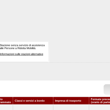
Stazione senza servizio di assistenza
alle Persone a Ridotta Mobilità.
Informazioni sulle stazioni alternative
rio
Fermate prece
Classi e servizi a bordo
Impresa di trasporto
rammato
(orario di part