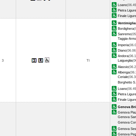
Loano
(06.49
Pietra Ligur
Finale Ligur
Ventimiglia
Bordighera
(
Sanremo
(05
Taggia-Arm
Imperia
(06.
Diano
(06.06
Andora
(06.1
3
TI
Laigueglia
(0
Alassio
(06.2
Albenga
(06.
Ceriale
(06.3
Borghetto S.
Loano
(06.49
Pietra Ligur
Finale Ligur
Genova Bri
Genova Piaz
Genova Sam
Genova Corn
Genova Sest
Genova Pegl