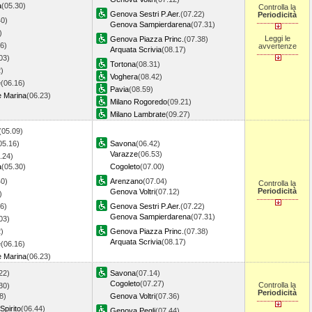
a
(05.30)
Controlla la
Genova Sestri P.Aer.
(07.22)
Periodicità
40)
Genova Sampierdarena
(07.31)
)
Leggi le
Genova Piazza Princ.
(07.38)
6)
avvertenze
Arquata Scrivia
(08.17)
03)
Tortona
(08.31)
)
Voghera
(08.42)
e
(06.16)
Pavia
(08.59)
e Marina
(06.23)
Milano Rogoredo
(09.21)
Milano Lambrate
(09.27)
(05.09)
05.16)
Savona
(06.42)
Varazze
(06.53)
.24)
a
(05.30)
Cogoleto
(07.00)
40)
Arenzano
(07.04)
Controlla la
Periodicità
Genova Voltri
(07.12)
)
6)
Genova Sestri P.Aer.
(07.22)
Genova Sampierdarena
(07.31)
03)
)
Genova Piazza Princ.
(07.38)
Arquata Scrivia
(08.17)
e
(06.16)
e Marina
(06.23)
22)
Savona
(07.14)
Cogoleto
(07.27)
Controlla la
30)
Periodicità
8)
Genova Voltri
(07.36)
Spirito
(06.44)
Genova Pegli
(07.44)