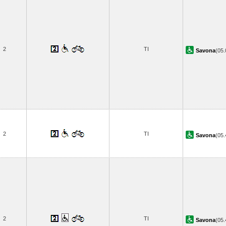
2
TI
Savona
(05
2
TI
Savona
(05
2
TI
Savona
(05