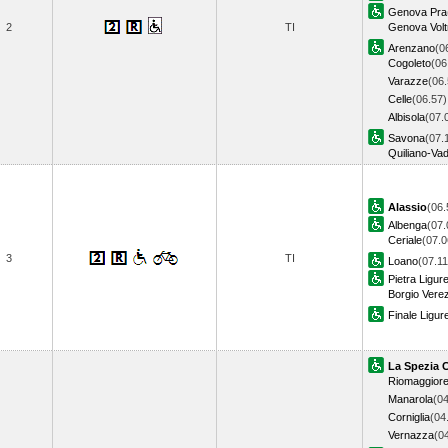
Genova Pra
2
TI
Genova Voltr
Arenzano
(0
Cogoleto
(06
Varazze
(06.
Celle
(06.57)
Albisola
(07.
Savona
(07.
Quiliano-Vad
Alassio
(06.
Albenga
(07.
Ceriale
(07.0
3
TI
Loano
(07.11
Pietra Ligur
Borgio Verez
Finale Ligur
La Spezia C
Riomaggior
Manarola
(04
Corniglia
(04
Vernazza
(0