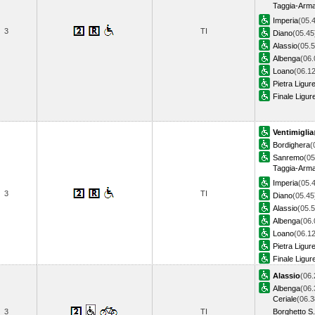
Taggia-Arm
Imperia
(05.
3
TI
Diano
(05.45
Alassio
(05.5
Albenga
(06.
Loano
(06.12
Pietra Ligur
Finale Ligur
Ventimiglia
Bordighera
(
Sanremo
(05
Taggia-Arm
Imperia
(05.
3
TI
Diano
(05.45
Alassio
(05.5
Albenga
(06.
Loano
(06.12
Pietra Ligur
Finale Ligur
Alassio
(06.
Albenga
(06.
Ceriale
(06.3
3
TI
Borghetto S.