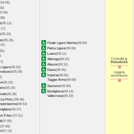
(04.55)
00)
05.04)
.08)
a
(05.12)
.17)
o
(05.22)
te
(05.26)
Finale Ligure Marina
(08.00)
.31)
Pietra Ligure
(08.06)
35)
Loano
(08.11)
)
Controlla la
Albenga
(08.23)
47)
Periodicità
Alassio
(08.31)
 Ligure
(05.52)
Diano
(08.45)
ruttuoso
(05.58)
Leggi le
Imperia
(08.50)
avvertenze
2)
Taggia-Arma
(09.00)
vi
(06.15)
Sanremo
(09.05)
rto
(06.20)
Bordighera
(09.14)
nole
(06.38)
Vallecrosia
(09.19)
za Princ.
(06.46)
pierdarena
(06.53)
igliano
(06.57)
ri P.Aer.
(07.01)
i
(07.05)
(07.09)
i
(07.13)