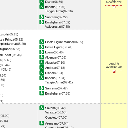
Diano
(06.59)
avvertenze
Imperia
(07.04)
Taggia-Arma
(07.16)
Sanremo
(07.22)
Bordighera
(07.32)
Vallecrosia
(07.38)
gnole
(05.15)
za Princ.
(05.22)
Finale Ligure Marina
(06.35)
pierdarena
(05.29)
Pietra Ligure
(06.41)
igliano
(05.33)
Loano
(06.46)
ri P.Aer.
(05.36)
Albenga
(07.03)
i
(05.40)
Alassio
(07.10)
Leggi le
(05.44)
avvertenze
Andora
(07.18)
i
(05.48)
Diano
(07.24)
5.54)
Imperia
(07.31)
.59)
Taggia-Arma
(07.41)
05)
Sanremo
(07.47)
Bordighera
(07.55)
13)
.21)
Savona
(06.42)
Varazze
(06.53)
(05.09)
Cogoleto
(07.00)
05.16)
Arenzano
(07.04)
.24)
Genova Voltri
(07.12)