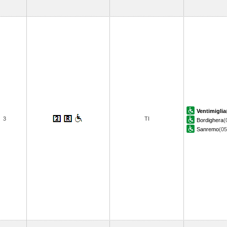
Ventimiglia
3
TI
Bordighera
(
Sanremo
(0