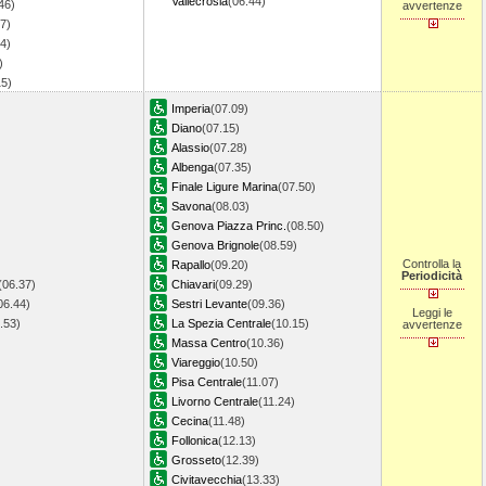
Vallecrosia
(06.44)
46)
avvertenze
7)
4)
)
15)
Imperia
(07.09)
Diano
(07.15)
Alassio
(07.28)
Albenga
(07.35)
Finale Ligure Marina
(07.50)
Savona
(08.03)
Genova Piazza Princ.
(08.50)
Genova Brignole
(08.59)
Controlla la
Rapallo
(09.20)
Periodicità
(06.37)
Chiavari
(09.29)
06.44)
Sestri Levante
(09.36)
Leggi le
6.53)
La Spezia Centrale
(10.15)
avvertenze
Massa Centro
(10.36)
Viareggio
(10.50)
Pisa Centrale
(11.07)
Livorno Centrale
(11.24)
Cecina
(11.48)
Follonica
(12.13)
Grosseto
(12.39)
Civitavecchia
(13.33)