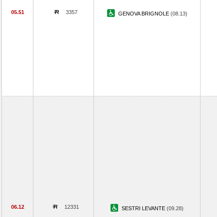
05.51
3357
GENOVA BRIGNOLE
(08.13)
06.12
12331
SESTRI LEVANTE
(09.28)