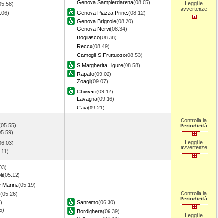
Genova Sampierdarena
(08.05)
Leggi le
05.58)
avvertenze
6.06)
Genova Piazza Princ.
(08.12)
Genova Brignole
(08.20)
Genova Nervi
(08.34)
Bogliasco
(08.38)
Recco
(08.49)
Camogli-S.Fruttuoso
(08.53)
S.Margherita Ligure
(08.58)
Rapallo
(09.02)
Zoagli
(09.07)
Chiavari
(09.12)
Lavagna
(09.16)
Cavi
(09.21)
Controlla la
(05.55)
Periodicità
05.59)
Leggi le
06.03)
avvertenze
6.11)
03)
li
(05.12)
e Marina
(05.19)
Controlla la
e
(05.26)
Periodicità
)
Sanremo
(06.30)
5)
Bordighera
(06.39)
Leggi le