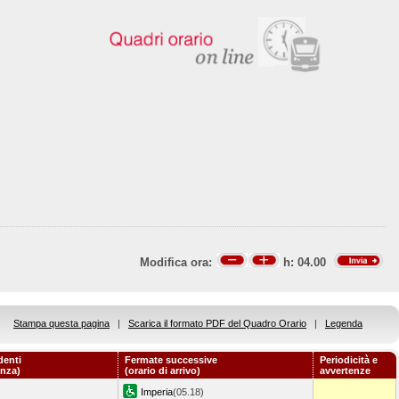
Modifica ora:
h:
04.00
Stampa questa pagina
|
Scarica il formato PDF del Quadro Orario
|
Legenda
denti
Fermate successive
Periodicità e
enza)
(orario di arrivo)
avvertenze
Imperia
(05.18)