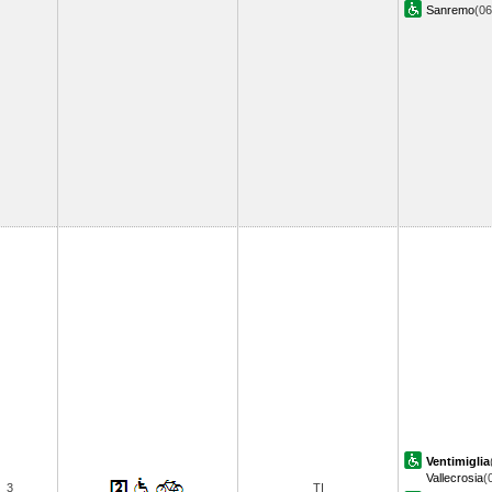
Sanremo
(0
Ventimiglia
Vallecrosia
(
3
TI