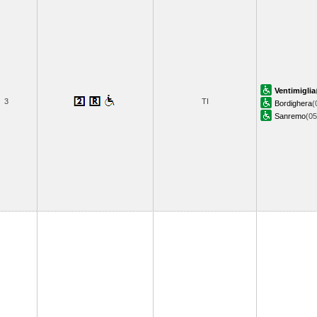
Ventimiglia
3
TI
Bordighera
(
Sanremo
(0