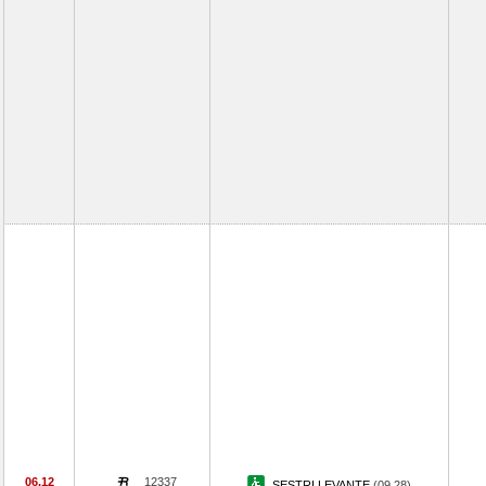
06.12
12337
SESTRI LEVANTE
(09.28)