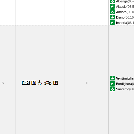
Albenga
(05.
Alassio
(05.5
Andora
(06.0
Diano
(06.10
Imperia
(06.
Ventimiglia
3
TI
Bordighera
(
Sanremo
(0