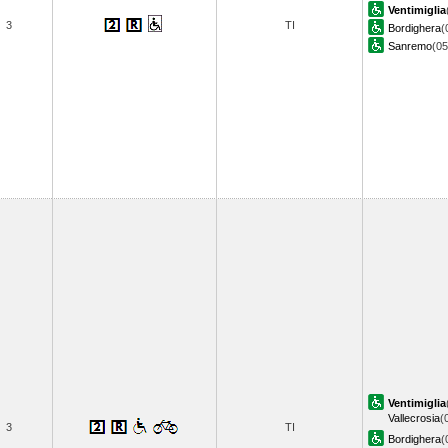
Ventimiglia
3
TI
Bordighera
(
Sanremo
(0
Ventimiglia
Vallecrosia
(
3
TI
Bordighera
(