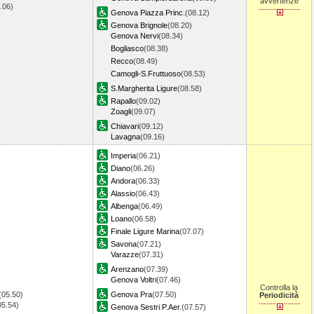
avvertenze
6.06)
Genova Piazza Princ.
(08.12)
Genova Brignole
(08.20)
Genova Nervi
(08.34)
Bogliasco
(08.38)
Recco
(08.49)
Camogli-S.Fruttuoso
(08.53)
S.Margherita Ligure
(08.58)
Rapallo
(09.02)
Zoagli
(09.07)
Chiavari
(09.12)
Lavagna
(09.16)
Imperia
(06.21)
Diano
(06.26)
Andora
(06.33)
Alassio
(06.43)
Albenga
(06.49)
Loano
(06.58)
Finale Ligure Marina
(07.07)
Savona
(07.21)
Varazze
(07.31)
Arenzano
(07.39)
Genova Voltri
(07.46)
Controlla la
(05.50)
Genova Pra
(07.50)
Periodicità
05.54)
Genova Sestri P.Aer.
(07.57)