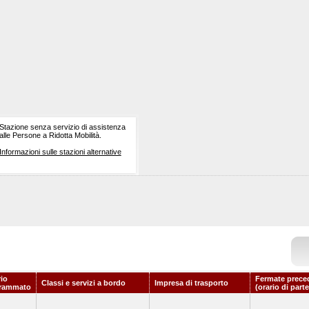
Stazione senza servizio di assistenza
alle Persone a Ridotta Mobilità.
Informazioni sulle stazioni alternative
rio
Fermate prece
Classi e servizi a bordo
Impresa di trasporto
rammato
(orario di part