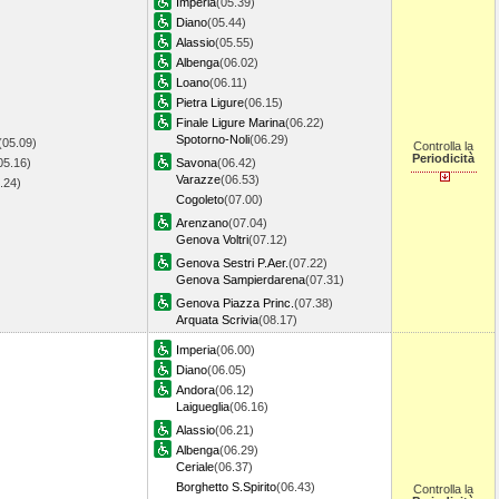
Imperia
(05.39)
Diano
(05.44)
Alassio
(05.55)
Albenga
(06.02)
Loano
(06.11)
Pietra Ligure
(06.15)
Finale Ligure Marina
(06.22)
Spotorno-Noli
(06.29)
(05.09)
Controlla la
Periodicità
05.16)
Savona
(06.42)
Varazze
(06.53)
5.24)
Cogoleto
(07.00)
Arenzano
(07.04)
Genova Voltri
(07.12)
Genova Sestri P.Aer.
(07.22)
Genova Sampierdarena
(07.31)
Genova Piazza Princ.
(07.38)
Arquata Scrivia
(08.17)
Imperia
(06.00)
Diano
(06.05)
Andora
(06.12)
Laigueglia
(06.16)
Alassio
(06.21)
Albenga
(06.29)
Ceriale
(06.37)
Borghetto S.Spirito
(06.43)
Controlla la