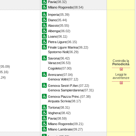
Pavia
(08.32)
Milano Rogoredo
(08.54)
Imperia
(05.39)
Diano
(05.44)
Alassio
(05.55)
Albenga
(06.02)
Loano
(06.11)
Pietra Ligure
(06.15)
Finale Ligure Marina
(06.22)
Spotorno-Noli
(06.29)
Savona
(06.42)
Controlla la
Varazze
(06.53)
Periodicità
(05.09)
Cogoleto
(07.00)
05.16)
Leggi le
Arenzano
(07.04)
5.24)
avvertenze
Genova Voltri
(07.12)
Genova Sestri P.Aer.
(07.22)
Genova Sampierdarena
(07.31)
Genova Piazza Princ.
(07.38)
Arquata Scrivia
(08.17)
Tortona
(08.31)
Voghera
(08.42)
Pavia
(08.59)
Milano Rogoredo
(09.21)
Milano Lambrate
(09.27)