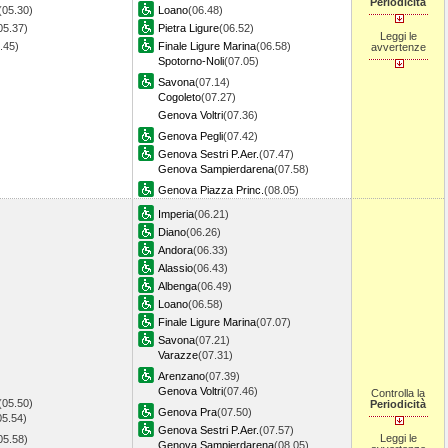
Periodicità
(05.30)
Loano
(06.48)
05.37)
Pietra Ligure
(06.52)
Leggi le
5.45)
Finale Ligure Marina
(06.58)
avvertenze
Spotorno-Noli
(07.05)
Savona
(07.14)
Cogoleto
(07.27)
Genova Voltri
(07.36)
Genova Pegli
(07.42)
Genova Sestri P.Aer.
(07.47)
Genova Sampierdarena
(07.58)
Genova Piazza Princ.
(08.05)
Imperia
(06.21)
Diano
(06.26)
Andora
(06.33)
Alassio
(06.43)
Albenga
(06.49)
Loano
(06.58)
Finale Ligure Marina
(07.07)
Savona
(07.21)
Varazze
(07.31)
Arenzano
(07.39)
Genova Voltri
(07.46)
Controlla la
(05.50)
Periodicità
Genova Pra
(07.50)
05.54)
Genova Sestri P.Aer.
(07.57)
Leggi le
05.58)
Genova Sampierdarena
(08.05)