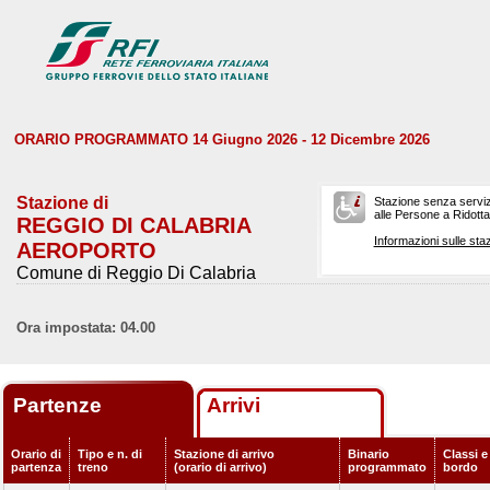
ORARIO PROGRAMMATO 14 Giugno 2026 - 12 Dicembre 2026
Stazione di
Stazione senza serviz
alle Persone a Ridotta 
REGGIO DI CALABRIA
Informazioni sulle staz
AEROPORTO
Comune di Reggio Di Calabria
Ora impostata: 04.00
Partenze
Arrivi
Orario di
Tipo e n. di
Stazione di arrivo
Binario
Classi e
partenza
treno
(orario di arrivo)
programmato
bordo