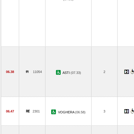
06.38
11054
2
ASTI
(07.33)
06.47
2301
3
VOGHERA
(06.58)