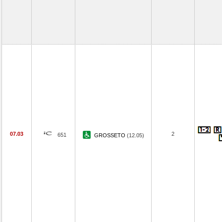
07.03
2
651
GROSSETO
(12.05)