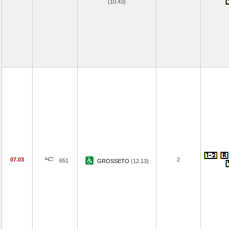
(10.43)
07.03
2
651
GROSSETO
(12.13)