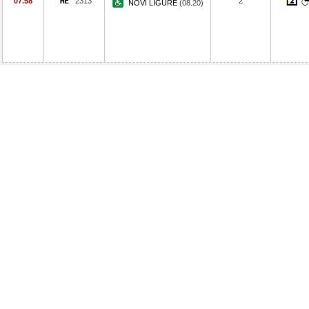
07.58
2313
2
NOVI LIGURE
(08.20)