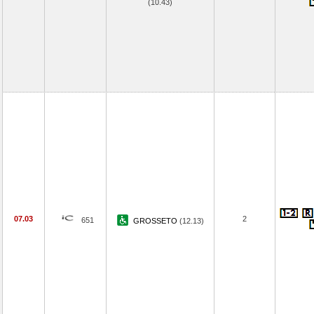
(10.43)
07.03
2
651
GROSSETO
(12.13)