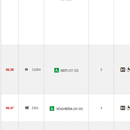
06.38
11054
2
ASTI
(07.33)
06.47
2301
3
VOGHERA
(06.58)