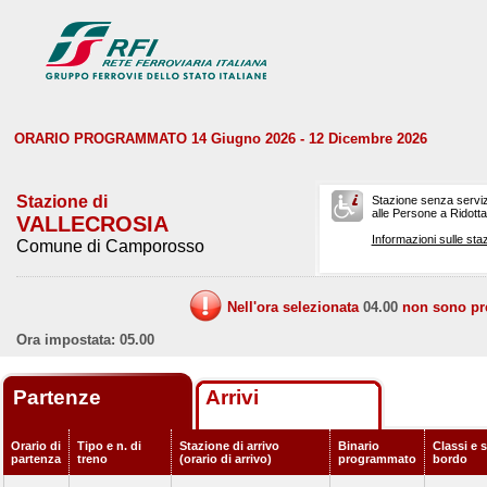
ORARIO PROGRAMMATO 14 Giugno 2026 - 12 Dicembre 2026
Stazione di
Stazione senza serviz
alle Persone a Ridotta 
VALLECROSIA
Informazioni sulle staz
Comune di Camporosso
Nell'ora selezionata
04.00
non sono prev
Ora impostata: 05.00
Partenze
Arrivi
Orario di
Tipo e n. di
Stazione di arrivo
Binario
Classi e s
partenza
treno
(orario di arrivo)
programmato
bordo