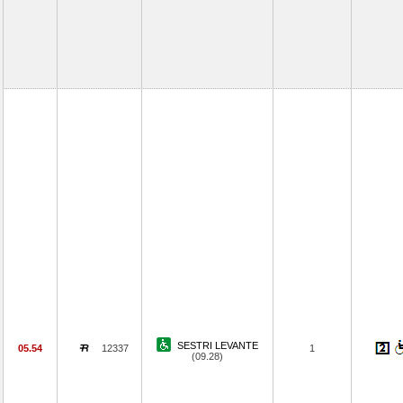
SESTRI LEVANTE
05.54
12337
1
(09.28)