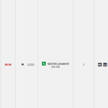
SESTRI LEVANTE
05.54
12331
1
(09.28)