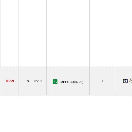
05.59
12253
1
IMPERIA
(06.25)