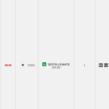
SESTRI LEVANTE
05.54
12331
1
(09.28)