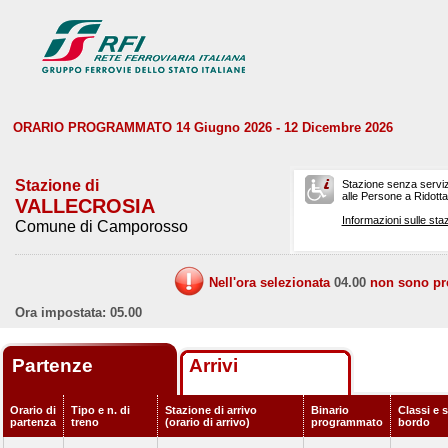
ORARIO PROGRAMMATO 14 Giugno 2026 - 12 Dicembre 2026
Stazione di
Stazione senza serviz
alle Persone a Ridotta 
VALLECROSIA
Informazioni sulle staz
Comune di Camporosso
Nell'ora selezionata
04.00
non sono prev
Ora impostata: 05.00
Partenze
Arrivi
Orario di
Tipo e n. di
Stazione di arrivo
Binario
Classi e s
partenza
treno
(orario di arrivo)
programmato
bordo