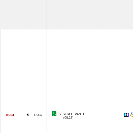
SESTRI LEVANTE
05.54
12337
1
(09.28)