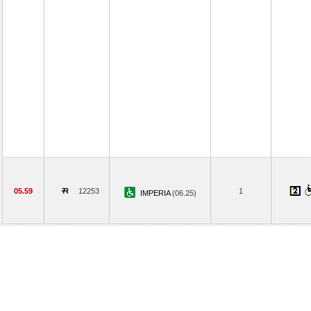
05.59
12253
1
IMPERIA
(06.25)