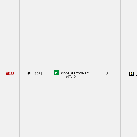
SESTRI LEVANTE
05.38
12311
3
(07.40)