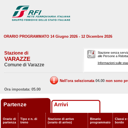
ORARIO PROGRAMMATO 14 Giugno 2026 - 12 Dicembre 2026
Stazione di
Stazione senza serviz
alle Persone a Ridotta 
VARAZZE
Informazioni sulle staz
Comune di Varazze
Nell'ora selezionata
04.00
non sono prev
Ora impostata: 05.00
Partenze
Arrivi
Orario di
Tipo e n. di
Stazione di arrivo
Binario
Classi e 
partenza
treno
(orario di arrivo)
programmato
bordo