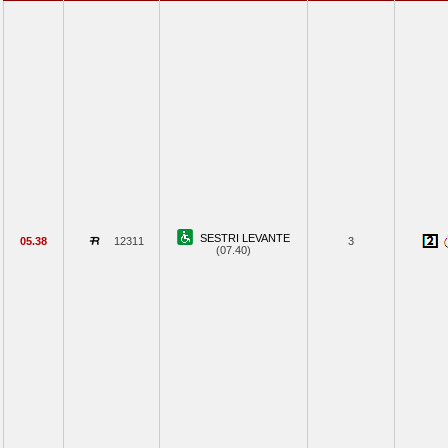
SESTRI LEVANTE
05.38
12311
3
(07.40)