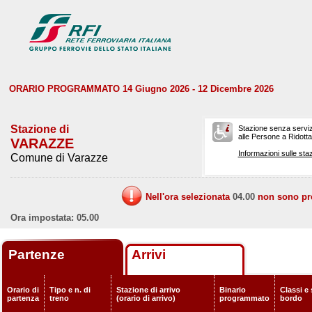
ORARIO PROGRAMMATO 14 Giugno 2026 - 12 Dicembre 2026
Stazione di
Stazione senza serviz
alle Persone a Ridotta 
VARAZZE
Informazioni sulle staz
Comune di Varazze
Nell'ora selezionata
04.00
non sono prev
Ora impostata: 05.00
Partenze
Arrivi
Orario di
Tipo e n. di
Stazione di arrivo
Binario
Classi e 
partenza
treno
(orario di arrivo)
programmato
bordo