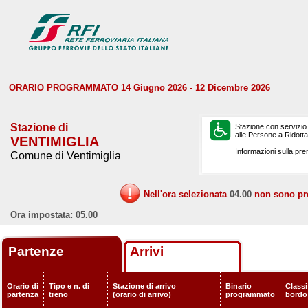
ORARIO PROGRAMMATO 14 Giugno 2026 - 12 Dicembre 2026
Stazione di
Stazione con servizio
alle Persone a Ridotta 
VENTIMIGLIA
Informazioni sulla pre
Comune di Ventimiglia
Nell'ora selezionata
04.00
non sono prev
Ora impostata: 05.00
Partenze
Arrivi
Orario di
Tipo e n. di
Stazione di arrivo
Binario
Classi
partenza
treno
(orario di arrivo)
programmato
bordo