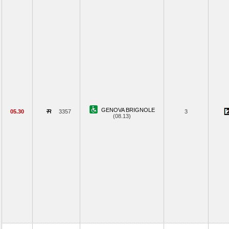
GENOVA BRIGNOLE
05.30
3357
3
(08.13)