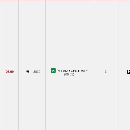
MILANO CENTRALE
05.09
3019
1
(09.35)