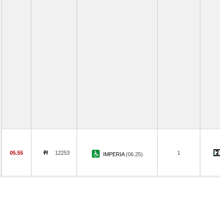
05.55
12253
1
IMPERIA
(06.25)