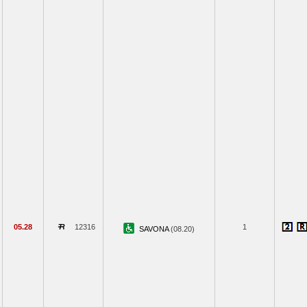
05.28
12316
1
SAVONA
(08.20)