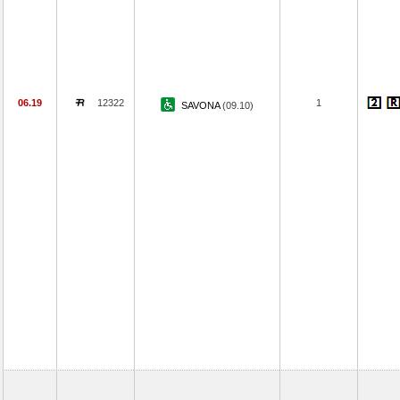
06.19
12322
1
SAVONA
(09.10)