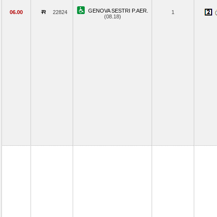
GENOVA SESTRI P.AER.
06.00
22824
1
(08.18)