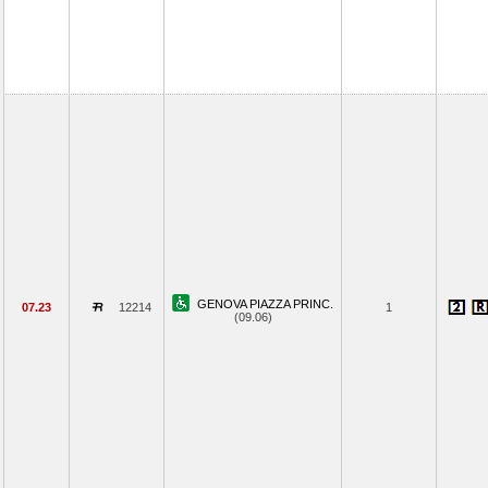
GENOVA PIAZZA PRINC.
07.23
12214
1
(09.06)