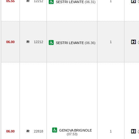
05.55
12212
1
SESTRI LEVANTE
(06.31)
06.00
12212
1
SESTRI LEVANTE
(06.36)
GENOVA BRIGNOLE
06.00
22818
1
(07.53)