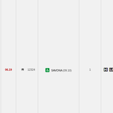
06.19
12324
1
SAVONA
(09.10)