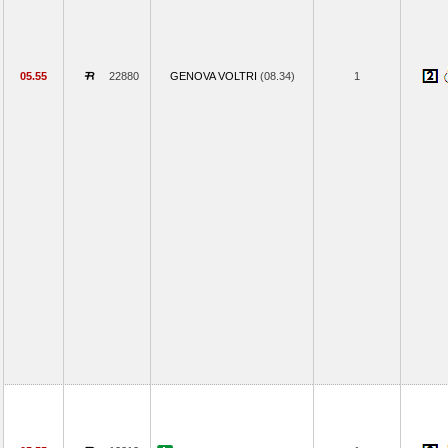
05.55
22880
GENOVA VOLTRI
(08.34)
1