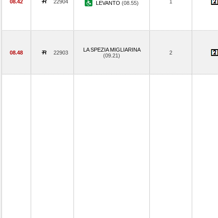
08.42
22904
1
LEVANTO
(08.55)
LA SPEZIA MIGLIARINA
08.48
22903
2
(09.21)