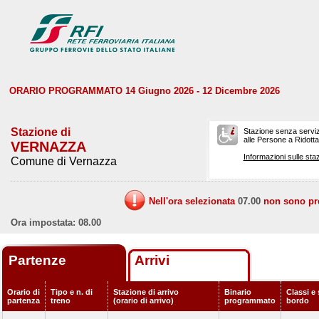
ORARIO PROGRAMMATO 14 Giugno 2026 - 12 Dicembre 2026
Stazione di
Stazione senza serviz
alle Persone a Ridotta 
VERNAZZA
Informazioni sulle staz
Comune di Vernazza
Nell'ora selezionata
07.00
non sono prev
Ora impostata: 08.00
Partenze
Arrivi
Orario di
Tipo e n. di
Stazione di arrivo
Binario
Classi e 
partenza
treno
(orario di arrivo)
programmato
bordo