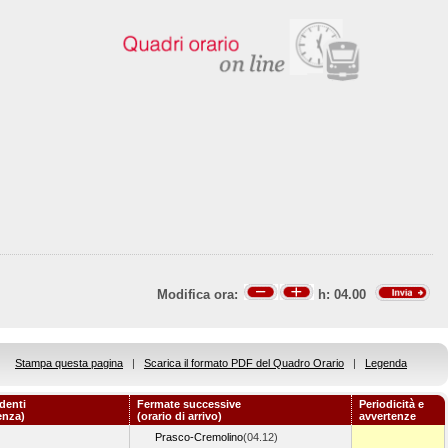
Modifica ora:
h:
04.00
Stampa questa pagina
|
Scarica il formato PDF del Quadro Orario
|
Legenda
denti
Fermate successive
Periodicità e
enza)
(orario di arrivo)
avvertenze
Prasco-Cremolino
(04.12)