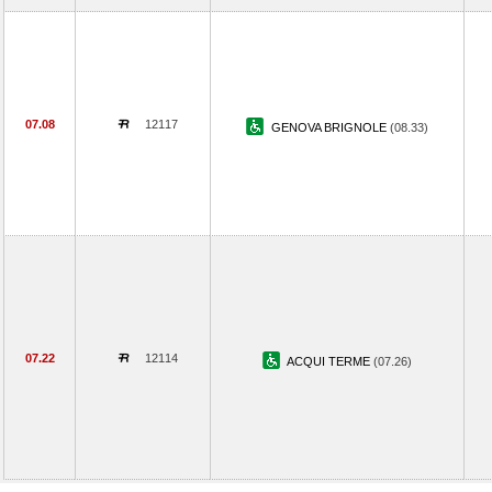
07.08
12117
GENOVA BRIGNOLE
(08.33)
07.22
12114
ACQUI TERME
(07.26)