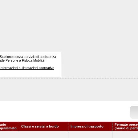
Stazione senza servizio di assistenza
alle Persone a Ridotta Mobilità.
Informazioni sulle stazioni alternative
ario
Fermate prece
Classi e servizi a bordo
Impresa di trasporto
ogrammato
(orario di part