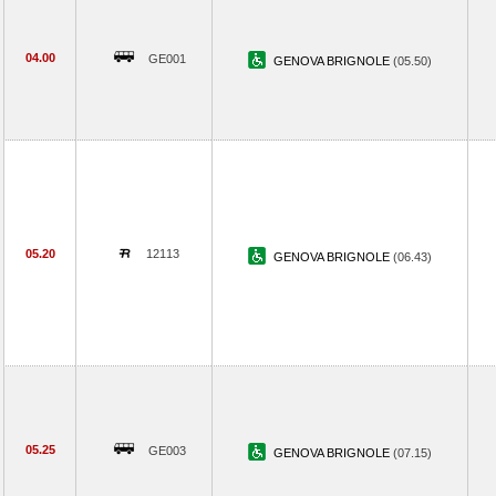
04.00
GE001
GENOVA BRIGNOLE
(05.50)
05.20
12113
GENOVA BRIGNOLE
(06.43)
05.25
GE003
GENOVA BRIGNOLE
(07.15)