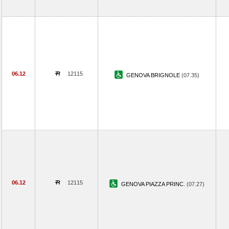
06.12
12115
GENOVA BRIGNOLE
(07.35)
06.12
12115
GENOVA PIAZZA PRINC.
(07.27)