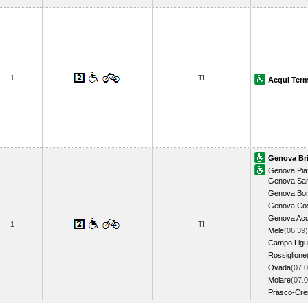
1
TI
Acqui Ter
Genova Br
Genova Pia
Genova Sam
Genova Bor
Genova Cos
Genova Ac
1
TI
Mele
(06.39)
Campo Lig
Rossiglione
Ovada
(07.0
Molare
(07.0
Prasco-Cre