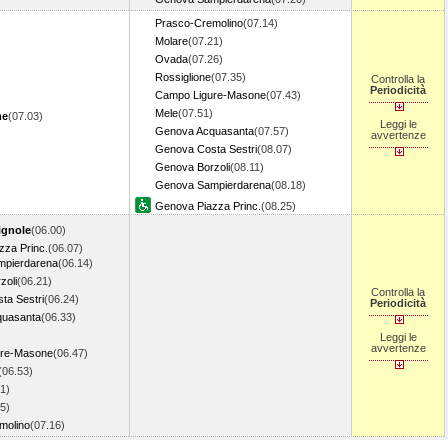
Prasco-Cremolino
(07.14)
Molare
(07.21)
Ovada
(07.26)
Rossiglione
(07.35)
Controlla la
Periodicità
Campo Ligure-Masone
(07.43)
Mele
(07.51)
me
(07.03)
Leggi le
Genova Acquasanta
(07.57)
avvertenze
Genova Costa Sestri
(08.07)
Genova Borzoli
(08.11)
Genova Sampierdarena
(08.18)
Genova Piazza Princ.
(08.25)
ignole
(06.00)
zza Princ.
(06.07)
pierdarena
(06.14)
zoli
(06.21)
Controlla la
ta Sestri
(06.24)
Periodicità
quasanta
(06.33)
Leggi le
avvertenze
ure-Masone
(06.47)
(06.53)
1)
5)
molino
(07.16)