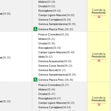
Molare
(04.19)
Ovada
(04.22)
Controlla la
Rossiglione
(04.42)
Periodicità
me
(03.55)
Campo Ligure-Masone
(04.50)
Genova Cornigliano
(05.29)
Genova Sampierdarena
(05.35)
Genova Piazza Princ.
(05.42)
Prasco-Cremolino
(05.25)
Molare
(05.31)
Ovada
(05.35)
Rossiglione
(05.43)
Campo Ligure-Masone
(05.49)
Controlla la
Periodicità
Mele
(05.57)
me
(05.15)
Genova Acquasanta
(06.03)
Genova Costa Sestri
(06.13)
Genova Borzoli
(06.17)
Genova Sampierdarena
(06.29)
Genova Piazza Princ.
(06.36)
Prasco-Cremolino
(05.37)
Molare
(05.44)
Ovada
(05.47)
Controlla la
Rossiglione
(06.07)
Periodicità
me
(05.20)
Campo Ligure-Masone
(06.15)
Genova Cornigliano
(06.54)