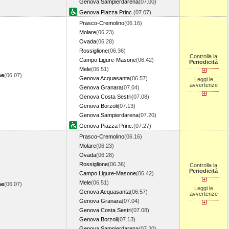
Genova Sampierdarena
(07.00)
Genova Piazza Princ.
(07.07)
Prasco-Cremolino
(06.16)
Molare
(06.23)
Ovada
(06.28)
Rossiglione
(06.36)
Controlla la
Campo Ligure-Masone
(06.42)
Periodicità
Mele
(06.51)
me
(06.07)
Genova Acquasanta
(06.57)
Leggi le
avvertenze
Genova Granara
(07.04)
Genova Costa Sestri
(07.08)
Genova Borzoli
(07.13)
Genova Sampierdarena
(07.20)
Genova Piazza Princ.
(07.27)
Prasco-Cremolino
(06.16)
Molare
(06.23)
Ovada
(06.28)
Rossiglione
(06.36)
Controlla la
Periodicità
Campo Ligure-Masone
(06.42)
Mele
(06.51)
me
(06.07)
Leggi le
Genova Acquasanta
(06.57)
avvertenze
Genova Granara
(07.04)
Genova Costa Sestri
(07.08)
Genova Borzoli
(07.13)
Genova Sampierdarena
(07.20)