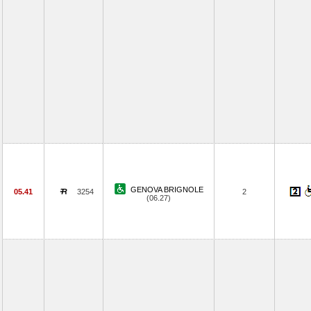
GENOVA BRIGNOLE
05.41
3254
2
(06.27)