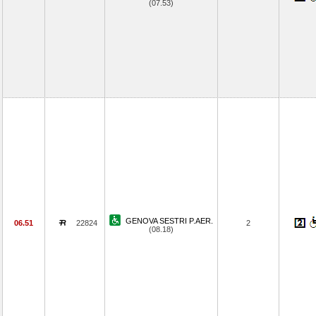
(07.53)
GENOVA SESTRI P.AER.
06.51
22824
2
(08.18)