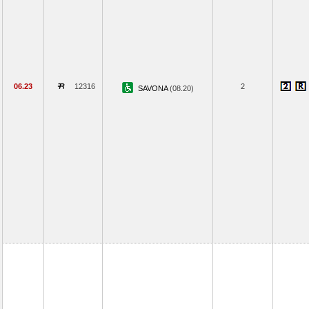
06.23
12316
2
SAVONA
(08.20)