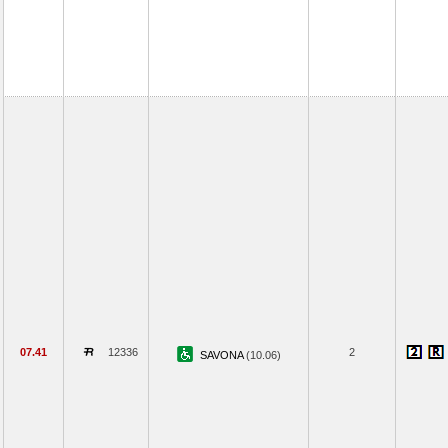
07.41
12336
2
SAVONA
(10.06)