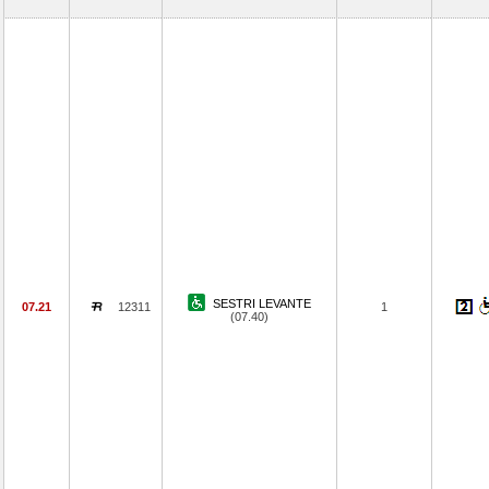
SESTRI LEVANTE
07.21
12311
1
(07.40)