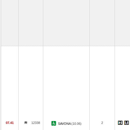
07.41
12338
2
SAVONA
(10.06)