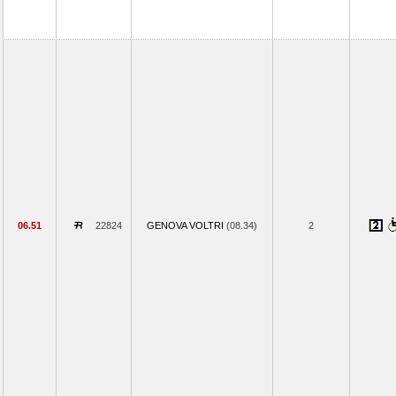
06.51
22824
GENOVA VOLTRI
(08.34)
2