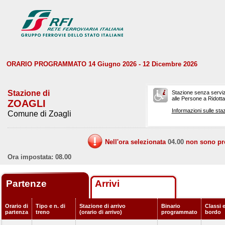
ORARIO PROGRAMMATO 14 Giugno 2026 - 12 Dicembre 2026
Stazione di
Stazione senza serviz
alle Persone a Ridotta 
ZOAGLI
Informazioni sulle staz
Comune di Zoagli
Nell'ora selezionata
04.00
non sono prev
Ora impostata: 08.00
Partenze
Arrivi
Orario di
Tipo e n. di
Stazione di arrivo
Binario
Classi e
partenza
treno
(orario di arrivo)
programmato
bordo