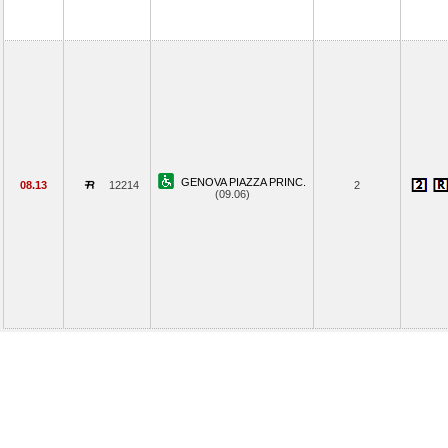
GENOVA PIAZZA PRINC.
08.13
12214
2
(09.06)