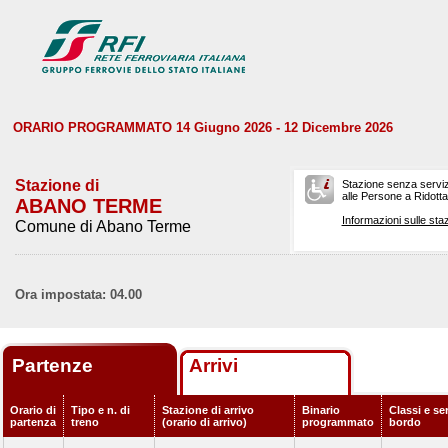
ORARIO PROGRAMMATO 14 Giugno 2026 - 12 Dicembre 2026
Stazione di
Stazione senza serviz
alle Persone a Ridotta 
ABANO TERME
Informazioni sulle staz
Comune di Abano Terme
Ora impostata: 04.00
Partenze
Arrivi
Orario di
Tipo e n. di
Stazione di arrivo
Binario
Classi e ser
partenza
treno
(orario di arrivo)
programmato
bordo