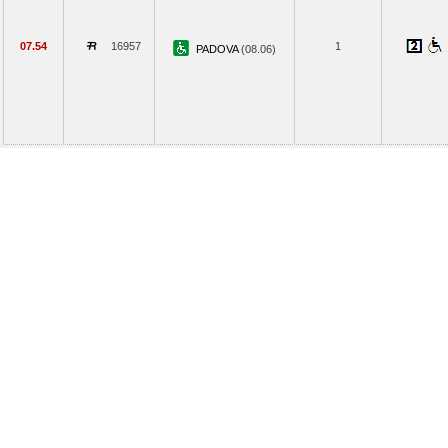
07.54
16957
1
PADOVA
(08.06)