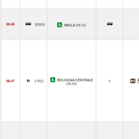
08.45
B0929
IMOLA
(09.52)
BOLOGNA CENTRALE
08.47
17810
4
(08.55)