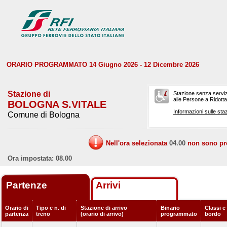
ORARIO PROGRAMMATO 14 Giugno 2026 - 12 Dicembre 2026
Stazione di
Stazione senza serviz
alle Persone a Ridotta 
BOLOGNA S.VITALE
Informazioni sulle staz
Comune di Bologna
Nell'ora selezionata
04.00
non sono prev
Ora impostata: 08.00
Partenze
Arrivi
Orario di
Tipo e n. di
Stazione di arrivo
Binario
Classi e 
partenza
treno
(orario di arrivo)
programmato
bordo