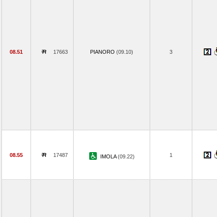
08.51
17663
PIANORO
(09.10)
3
08.55
17487
1
IMOLA
(09.22)