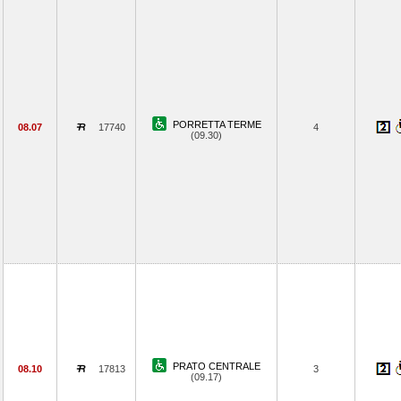
PORRETTA TERME
08.07
17740
4
(09.30)
PRATO CENTRALE
08.10
17813
3
(09.17)