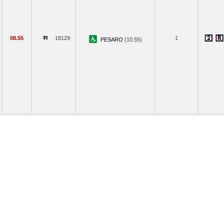
08.55
18129
1
PESARO
(10.55)