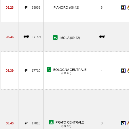
08.23
33933
PIANORO
(08.42)
3
08.35
B0771
IMOLA
(09.42)
BOLOGNA CENTRALE
08.39
17710
4
(08.45)
PRATO CENTRALE
08.40
17815
3
(09.45)