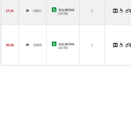
SULMONA
17.31
23817
1
(18.00)
SULMONA
20.26
23825
1
(20.55)