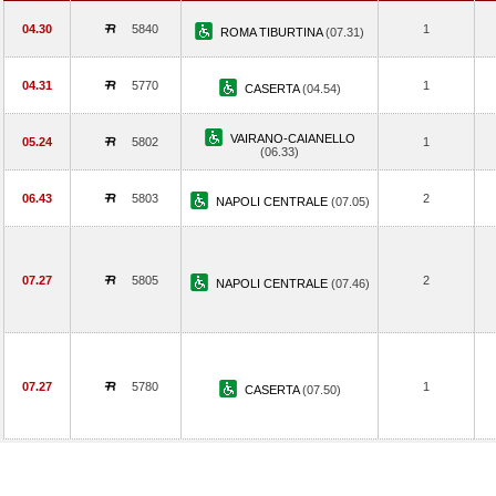
04.30
5840
1
ROMA TIBURTINA
(07.31)
04.31
5770
1
CASERTA
(04.54)
VAIRANO-CAIANELLO
05.24
5802
1
(06.33)
06.43
5803
2
NAPOLI CENTRALE
(07.05)
07.27
5805
2
NAPOLI CENTRALE
(07.46)
07.27
5780
1
CASERTA
(07.50)