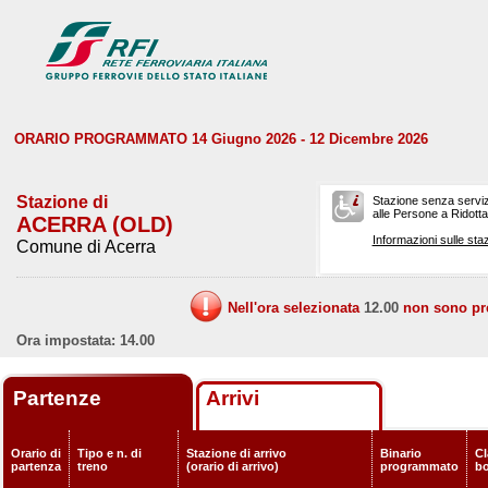
ORARIO PROGRAMMATO 14 Giugno 2026 - 12 Dicembre 2026
Stazione di
Stazione senza serviz
alle Persone a Ridotta 
ACERRA (OLD)
Informazioni sulle staz
Comune di Acerra
Nell'ora selezionata
12.00
non sono prev
Ora impostata: 14.00
Partenze
Arrivi
Orario di
Tipo e n. di
Stazione di arrivo
Binario
Cl
partenza
treno
(orario di arrivo)
programmato
b