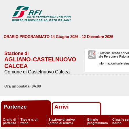
ORARIO PROGRAMMATO 14 Giugno 2026 - 12 Dicembre 2026
Stazione di
Stazione senza serviz
alle Persone a Ridotta 
AGLIANO-CASTELNUOVO
Informazioni sulle staz
CALCEA
Comune di Castelnuovo Calcea
Ora impostata: 04.00
Partenze
Arrivi
Orario di
Tipo e n. di
Stazione di arrivo
Binario
Classi e ser
partenza
treno
(orario di arrivo)
programmato
bordo