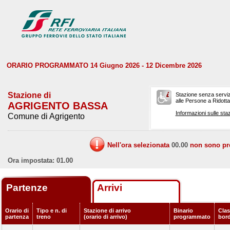
ORARIO PROGRAMMATO 14 Giugno 2026 - 12 Dicembre 2026
Stazione di
Stazione senza serviz
alle Persone a Ridotta 
AGRIGENTO BASSA
Informazioni sulle staz
Comune di Agrigento
Nell'ora selezionata
00.00
non sono prev
Ora impostata: 01.00
Partenze
Arrivi
Orario di
Tipo e n. di
Stazione di arrivo
Binario
Clas
partenza
treno
(orario di arrivo)
programmato
bor