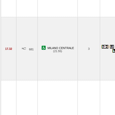
MILANO CENTRALE
17.32
3
681
(21.55)