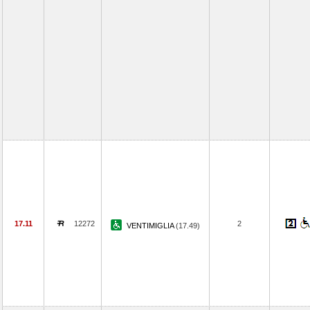
17.11
12272
2
VENTIMIGLIA
(17.49)