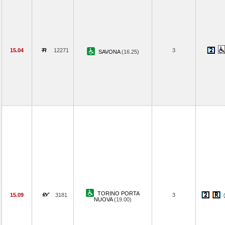
15.04
12271
3
SAVONA
(16.25)
TORINO PORTA
15.09
3181
3
NUOVA
(19.00)