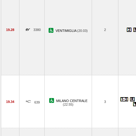
19.28
3380
2
VENTIMIGLIA
(20.03)
MILANO CENTRALE
19.34
3
639
(22.55)