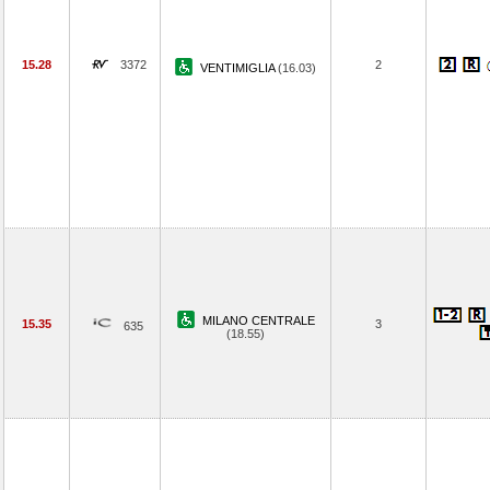
15.28
3372
2
VENTIMIGLIA
(16.03)
MILANO CENTRALE
15.35
3
635
(18.55)