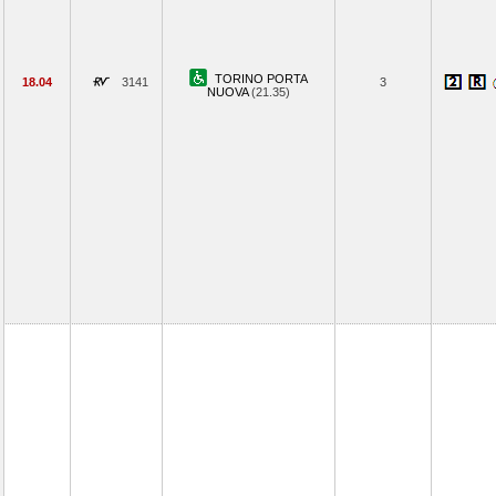
TORINO PORTA
18.04
3141
3
NUOVA
(21.35)