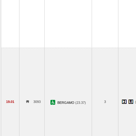
19.01
3093
3
BERGAMO
(23.37)