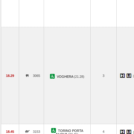
18.29
3065
3
VOGHERA
(21.28)
TORINO PORTA
18.45
3153
4