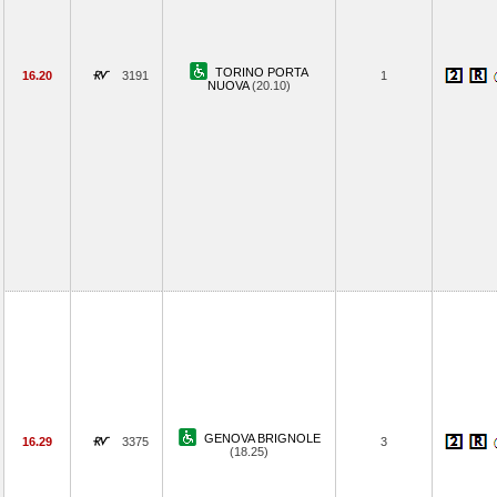
TORINO PORTA
16.20
3191
1
NUOVA
(20.10)
GENOVA BRIGNOLE
16.29
3375
3
(18.25)