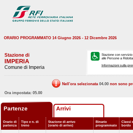
ORARIO PROGRAMMATO 14 Giugno 2026 - 12 Dicembre 2026
Stazione di
Stazione con servizio
alle Persone a Ridotta 
IMPERIA
Informazioni sulla pre
Comune di Imperia
Nell'ora selezionata
04.00
non sono prev
Ora impostata: 05.00
Partenze
Arrivi
Orario di
Tipo e n. di
Stazione di arrivo
Binario
Classi e
partenza
treno
(orario di arrivo)
programmato
bordo