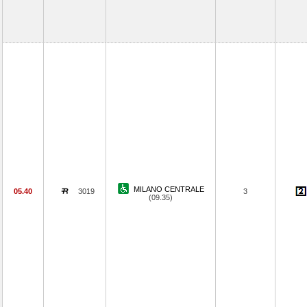
MILANO CENTRALE
05.40
3019
3
(09.35)