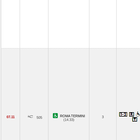
ROMA TERMINI
07.11
3
505
(14.33)