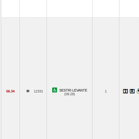
SESTRI LEVANTE
06.34
12331
1
(09.28)