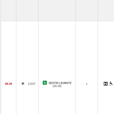
SESTRI LEVANTE
06.34
12337
1
(09.28)