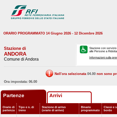
ORARIO PROGRAMMATO 14 Giugno 2026 - 12 Dicembre 2026
Stazione di
Stazione con servizio
alle Persone a Ridotta 
ANDORA
Informazioni sulla pre
Comune di Andora
Nell'ora selezionata
04.00
non sono prev
Ora impostata: 06.00
Partenze
Arrivi
Orario di
Tipo e n. di
Stazione di arrivo
Binario
Classi e s
partenza
treno
(orario di arrivo)
programmato
bordo