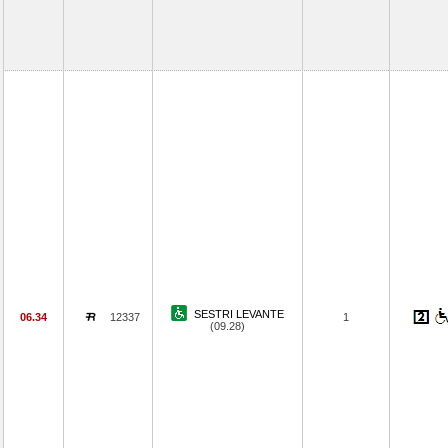
SESTRI LEVANTE
06.34
12337
1
(09.28)