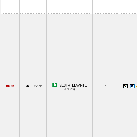
SESTRI LEVANTE
06.34
12331
1
(09.28)