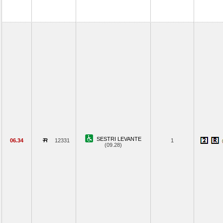
SESTRI LEVANTE
06.34
12331
1
(09.28)