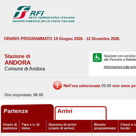
ORARIO PROGRAMMATO 14 Giugno 2026 - 12 Dicembre 2026
Stazione di
Stazione con servizio
alle Persone a Ridotta 
ANDORA
Informazioni sulla pre
Comune di Andora
Nell'ora selezionata
05.00
non sono prev
Ora impostata: 06.00
Partenze
Arrivi
Orario di
Tipo e n. di
Stazione di arrivo
Binario
Classi e s
partenza
treno
(orario di arrivo)
programmato
bordo