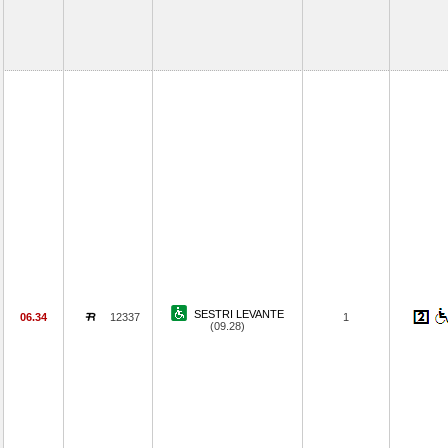
SESTRI LEVANTE
06.34
12337
1
(09.28)