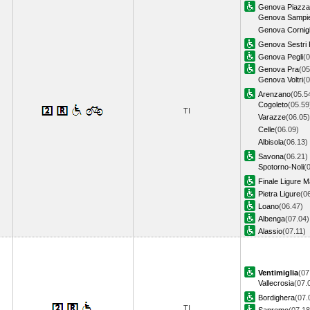
Genova Piazza 
Genova Sampi
Genova Cornigl
Genova Sestri 
Genova Pegli
(0
Genova Pra
(05
Genova Voltri
(0
Arenzano
(05.5
Cogoleto
(05.59
TI
Varazze
(06.05)
Celle
(06.09)
Albisola
(06.13)
Savona
(06.21)
Spotorno-Noli
(
Finale Ligure M
Pietra Ligure
(0
Loano
(06.47)
Albenga
(07.04)
Alassio
(07.11)
Ventimiglia
(07
Vallecrosia
(07.
Bordighera
(07.
TI