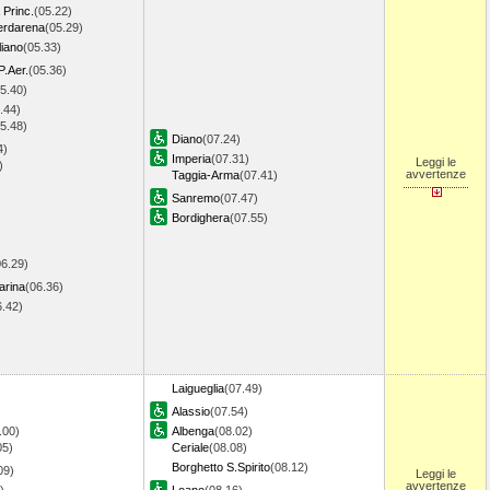
Princ.
(05.22)
erdarena
(05.29)
iano
(05.33)
P.Aer.
(05.36)
5.40)
.44)
5.48)
Diano
(07.24)
4)
Imperia
(07.31)
Leggi le
)
avvertenze
Taggia-Arma
(07.41)
Sanremo
(07.47)
Bordighera
(07.55)
06.29)
arina
(06.36)
6.42)
Laigueglia
(07.49)
Alassio
(07.54)
.00)
Albenga
(08.02)
05)
Ceriale
(08.08)
Borghetto S.Spirito
(08.12)
09)
Leggi le
avvertenze