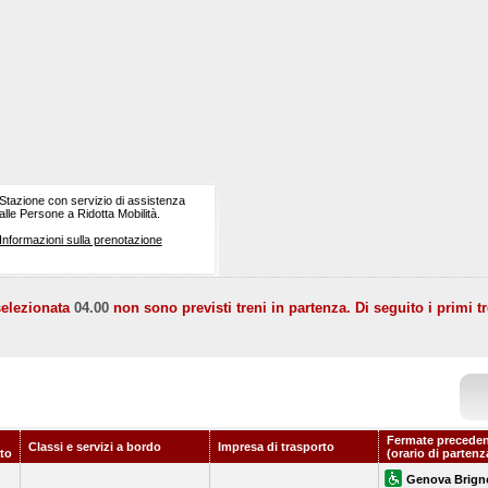
Stazione con servizio di assistenza
alle Persone a Ridotta Mobilità.
Informazioni sulla prenotazione
selezionata
04.00
non sono previsti treni in partenza. Di seguito i primi tr
Fermate preceden
Classi e servizi a bordo
Impresa di trasporto
to
(orario di partenz
Genova Brign