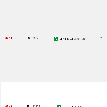
07.19
3356
2
VENTIMIGLIA
(08.03)
07.46
12255
1