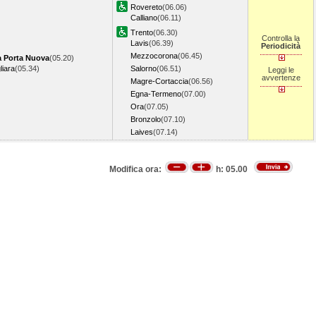
Rovereto
(06.06)
Calliano
(06.11)
Trento
(06.30)
Controlla la
Lavis
(06.39)
Periodicità
Mezzocorona
(06.45)
a Porta Nuova
(05.20)
iara
(05.34)
Salorno
(06.51)
Leggi le
avvertenze
Magre-Cortaccia
(06.56)
Egna-Termeno
(07.00)
Ora
(07.05)
Bronzolo
(07.10)
Laives
(07.14)
Modifica ora:
h:
05.00