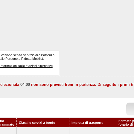
Stazione senza servizio di assistenza
alle Persone a Ridotta Mobilità.
Informazioni sulle stazioni alternative
selezionata
04.00
non sono previsti treni in partenza. Di seguito i primi tr
rio
Fermate p
Classi e servizi a bordo
Impresa di trasporto
grammato
(orario di