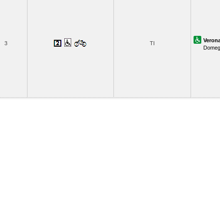
Veron
3
TI
Domegl