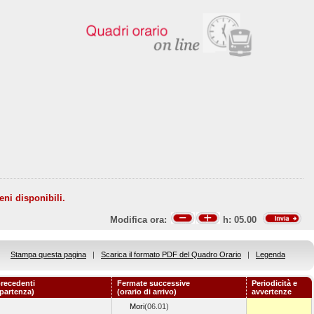
eni disponibili.
Modifica ora:
h:
05.00
Stampa questa pagina
|
Scarica il formato PDF del Quadro Orario
|
Legenda
recedenti
Fermate successive
Periodicità e
 partenza)
(orario di arrivo)
avvertenze
Mori
(06.01)