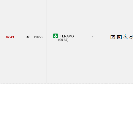
TERAMO
07.43
19656
1
(09.37)