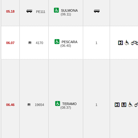
SULMONA
05.18
PE111
(06.11)
PESCARA
06.07
4170
1
(06.40)
TERAMO
06.46
19654
1
(08.37)