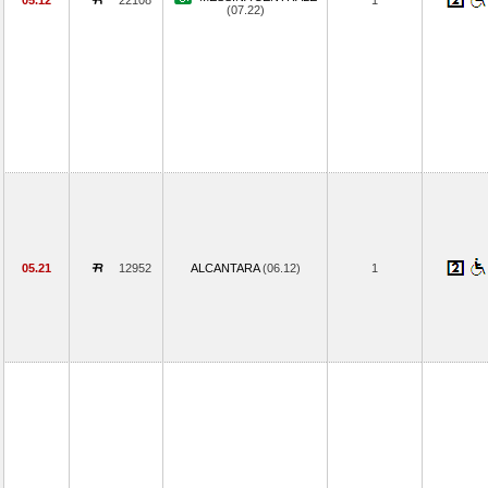
05.12
22108
1
(07.22)
05.21
12952
ALCANTARA
(06.12)
1