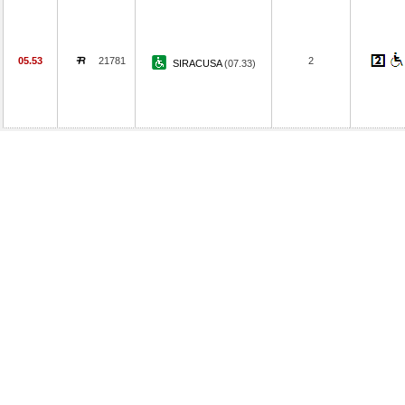
05.53
21781
2
SIRACUSA
(07.33)