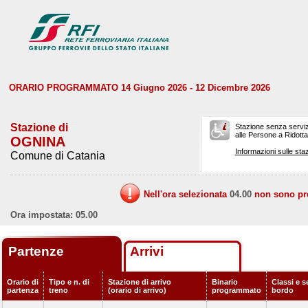
ORARIO PROGRAMMATO 14 Giugno 2026 - 12 Dicembre 2026
Stazione di
Stazione senza serviz
alle Persone a Ridotta 
OGNINA
Informazioni sulle staz
Comune di Catania
Nell'ora selezionata
04.00
non sono prev
Ora impostata: 05.00
Partenze
Arrivi
Orario di
Tipo e n. di
Stazione di arrivo
Binario
Classi e s
partenza
treno
(orario di arrivo)
programmato
bordo