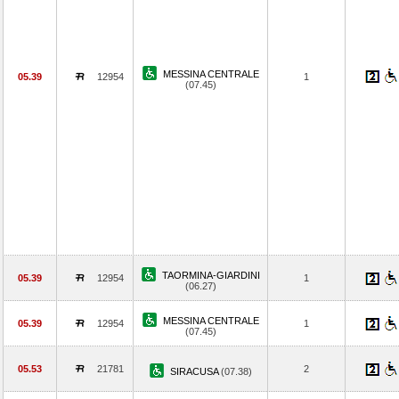
MESSINA CENTRALE
05.39
12954
1
(07.45)
TAORMINA-GIARDINI
05.39
12954
1
(06.27)
MESSINA CENTRALE
05.39
12954
1
(07.45)
05.53
21781
2
SIRACUSA
(07.38)