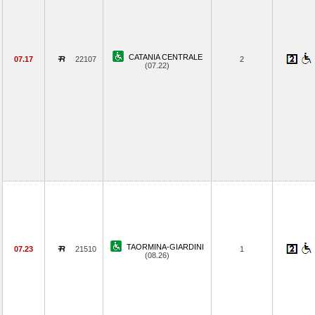
CATANIA CENTRALE
07.17
22107
2
(07.22)
TAORMINA-GIARDINI
07.23
21510
1
(08.26)