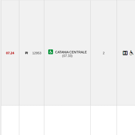
CATANIA CENTRALE
07.24
12953
2
(07.33)