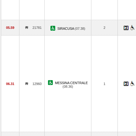
05.59
21781
2
SIRACUSA
(07.38)
MESSINA CENTRALE
06.31
12960
1
(08.36)