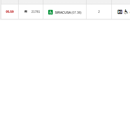
05.59
21781
2
SIRACUSA
(07.38)