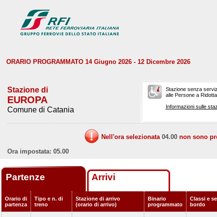
ORARIO PROGRAMMATO 14 Giugno 2026 - 12 Dicembre 2026
Stazione di
Stazione senza serviz
alle Persone a Ridotta 
EUROPA
Informazioni sulle staz
Comune di Catania
Nell'ora selezionata
04.00
non sono prev
Ora impostata: 05.00
Partenze
Arrivi
Orario di
Tipo e n. di
Stazione di arrivo
Binario
Classi e se
partenza
treno
(orario di arrivo)
programmato
bordo