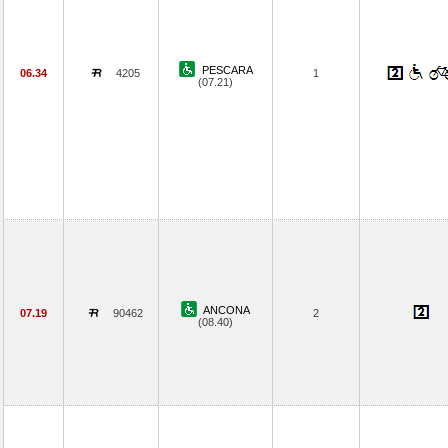
PESCARA
06.34
4205
1
(07.21)
ANCONA
07.19
90462
2
(08.40)