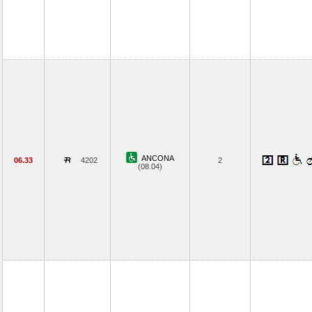
ANCONA
06.33
4202
2
(08.04)