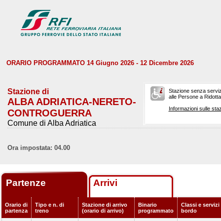
ORARIO PROGRAMMATO 14 Giugno 2026 - 12 Dicembre 2026
Stazione di
Stazione senza serviz
alle Persone a Ridotta 
ALBA ADRIATICA-NERETO-
Informazioni sulle staz
CONTROGUERRA
Comune di Alba Adriatica
Ora impostata: 04.00
Partenze
Arrivi
Orario di
Tipo e n. di
Stazione di arrivo
Binario
Classi e servizi
partenza
treno
(orario di arrivo)
programmato
bordo