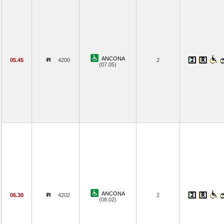
ANCONA
05.45
4200
2
(07.05)
ANCONA
06.30
4202
2
(08.02)