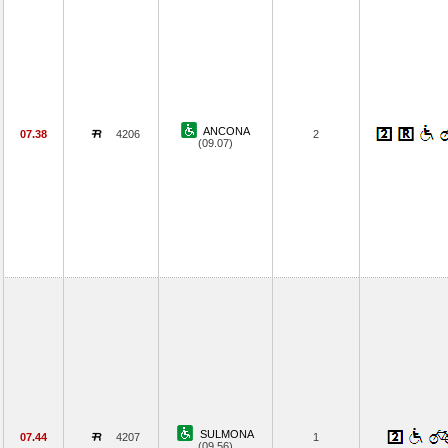
ANCONA
07.38
4206
2
(09.07)
SULMONA
07.44
4207
1
(09.56)