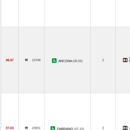
06.57
19796
2
ANCONA
(08.05)
07.03
23831
3
FABRIANO
(07.15)