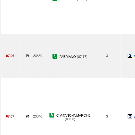
07.06
23889
3
FABRIANO
(07.17)
CIVITANOVA MARCHE
07.07
23840
3
(09.00)