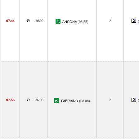
07.44
19802
2
ANCONA
(08.55)
07.55
19795
2
FABRIANO
(08.08)