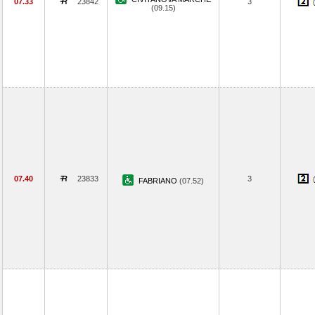
07.33
23842
3
(09.15)
07.40
23833
3
FABRIANO
(07.52)