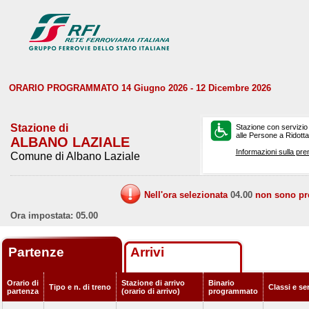
ORARIO PROGRAMMATO 14 Giugno 2026 - 12 Dicembre 2026
Stazione di
Stazione con servizio
alle Persone a Ridotta 
ALBANO LAZIALE
Informazioni sulla pre
Comune di Albano Laziale
Nell'ora selezionata
04.00
non sono prev
Ora impostata: 05.00
Partenze
Arrivi
Orario di
Stazione di arrivo
Binario
Tipo e n. di treno
Classi e se
partenza
(orario di arrivo)
programmato