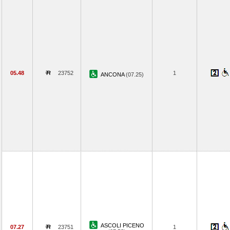
05.48
23752
1
ANCONA
(07.25)
ASCOLI PICENO
07.27
23751
1