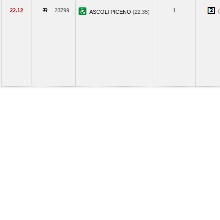
22.12
23799
1
ASCOLI PICENO
(22.35)