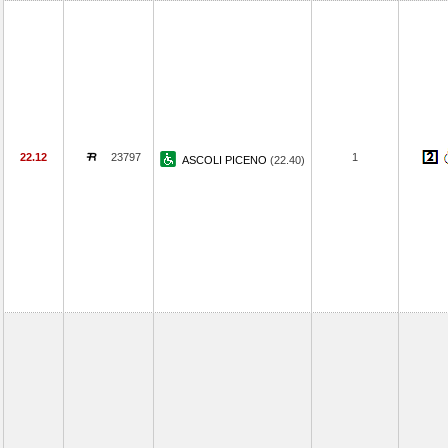
22.12
23797
1
ASCOLI PICENO
(22.40)