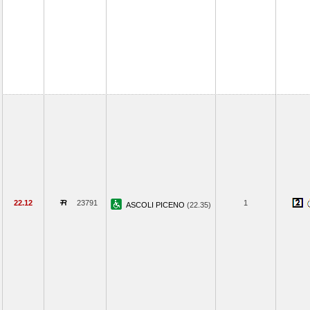
22.12
23791
1
ASCOLI PICENO
(22.35)