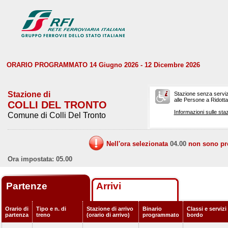
ORARIO PROGRAMMATO 14 Giugno 2026 - 12 Dicembre 2026
Stazione di
Stazione senza serviz
alle Persone a Ridotta 
COLLI DEL TRONTO
Informazioni sulle staz
Comune di Colli Del Tronto
Nell'ora selezionata
04.00
non sono prev
Ora impostata: 05.00
Partenze
Arrivi
Orario di
Tipo e n. di
Stazione di arrivo
Binario
Classi e servizi
partenza
treno
(orario di arrivo)
programmato
bordo