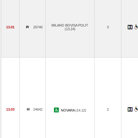
MILANO BOVISA POLIT.
13.01
25740
3
(13.24)
13.03
24642
2
NOVARA
(14.12)