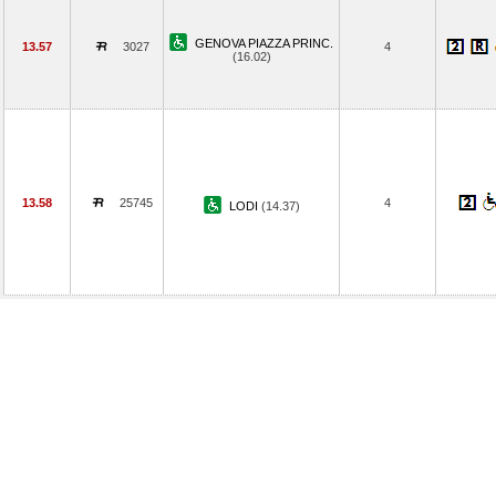
GENOVA PIAZZA PRINC.
13.57
3027
4
(16.02)
13.58
25745
4
LODI
(14.37)