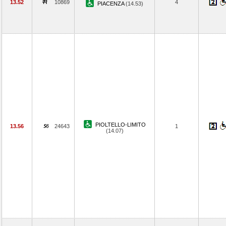
13.52
10869
4
PIACENZA
(14.53)
PIOLTELLO-LIMITO
13.56
24643
1
(14.07)