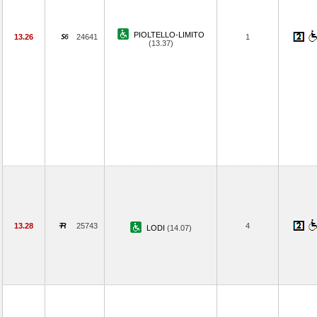
PIOLTELLO-LIMITO
13.26
24641
1
(13.37)
13.28
25743
4
LODI
(14.07)