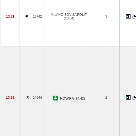
MILANO BOVISA POLIT.
13.31
25742
3
(13.54)
13.33
24644
2
NOVARA
(14.42)