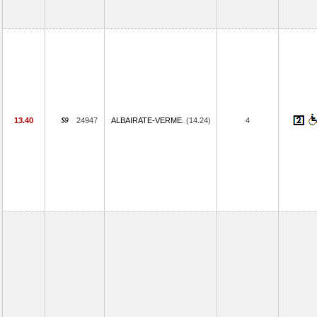
13.40
24947
ALBAIRATE-VERME.
(14.24)
4