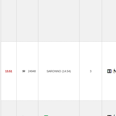
13.51
24948
SARONNO (14.54)
3