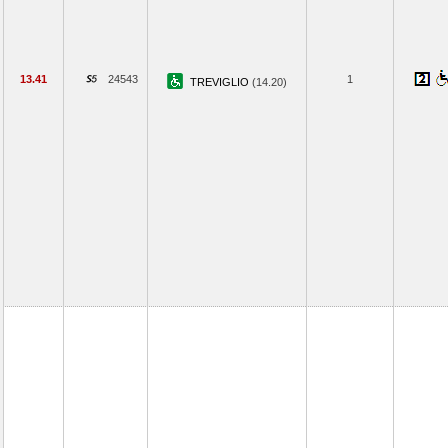
13.41
24543
1
TREVIGLIO
(14.20)