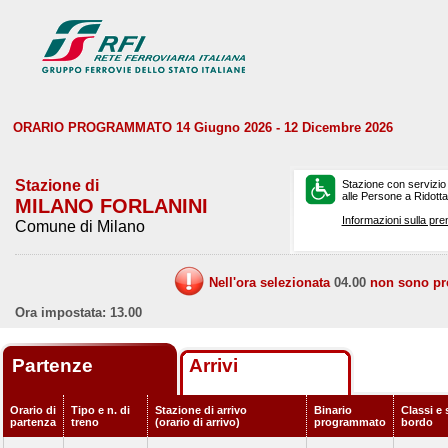
ORARIO PROGRAMMATO 14 Giugno 2026 - 12 Dicembre 2026
Stazione di
Stazione con servizio
alle Persone a Ridotta 
MILANO FORLANINI
Informazioni sulla pre
Comune di Milano
Nell'ora selezionata
04.00
non sono prev
Ora impostata: 13.00
Partenze
Arrivi
Orario di
Tipo e n. di
Stazione di arrivo
Binario
Classi e 
partenza
treno
(orario di arrivo)
programmato
bordo