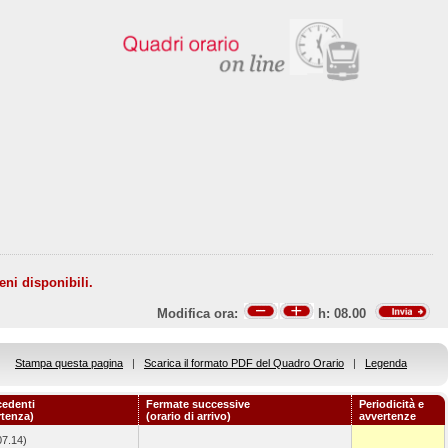
eni disponibili.
Modifica ora:
h:
08.00
Stampa questa pagina
|
Scarica il formato PDF del Quadro Orario
|
Legenda
cedenti
Fermate successive
Periodicità e
rtenza)
(orario di arrivo)
avvertenze
07.14)