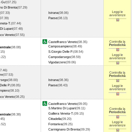
n Gu'
(07.25)
o Di Brenta
(07.29)
Leggi le
(07.33)
Istrana
(08.06)
avvertenze
07.39)
Paese
(08.13)
eneta-T.
(07.44)
Di Lupari
(07.48)
nco Veneto
(07.55)
Controlla la
Castelfranco Veneto
(08.35)
Periodicità
Camposampiero
(08.49)
entrale
(08.08)
.15)
S.Giorgio Delle P.
(08.54)
Leggi le
8.22)
Campodarsego
(08.59)
avvertenze
Vigodarzere
(09.06)
7.46)
Controlla la
re
(07.53)
Periodicità
rsego
(08.00)
Istrana
(08.36)
Delle P.
(08.05)
Paese
(08.43)
Leggi le
avvertenze
mpiero
(08.10)
nco Veneto
(08.25)
Castelfranco Veneto
(09.05)
S.Martino Di Lupari
(09.11)
Controlla la
Periodicità
Galliera Veneta-T.
(09.15)
entrale
(08.38)
.45)
Cittadella
(09.20)
Leggi le
8.52)
Fontaniva
(09.25)
avvertenze
Carmignano Di Brenta
(09.29)