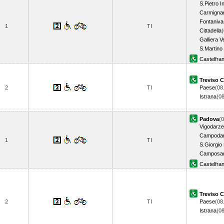
S.Pietro I
Carmignan
Fontaniva
1
TI
Cittadella
(
Galliera V
S.Martino 
Castelfra
Treviso C
2
TI
Paese
(08
Istrana
(0
Padova
(0
Vigodarze
Campoda
1
TI
S.Giorgio 
Camposa
Castelfra
Treviso C
2
TI
Paese
(08
Istrana
(0