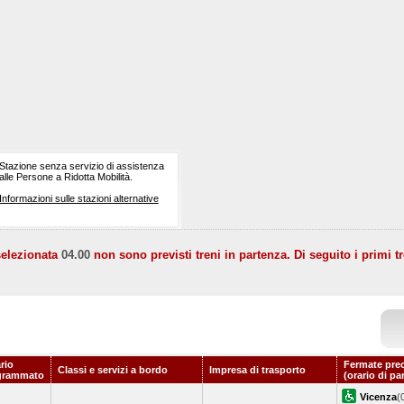
Stazione senza servizio di assistenza
alle Persone a Ridotta Mobilità.
Informazioni sulle stazioni alternative
selezionata
04.00
non sono previsti treni in partenza. Di seguito i primi tr
rio
Fermate pre
Classi e servizi a bordo
Impresa di trasporto
grammato
(orario di pa
Vicenza
(