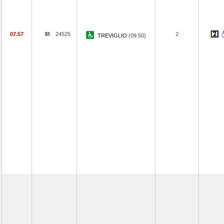
07.57
24525
2
TREVIGLIO
(09.50)