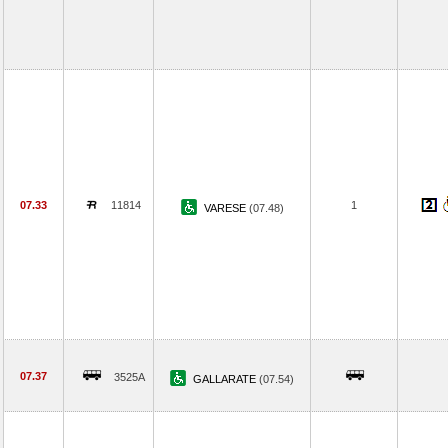
07.33
11814
1
VARESE
(07.48)
07.37
3525A
GALLARATE
(07.54)