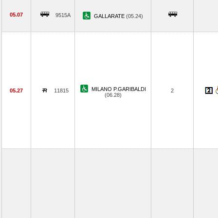
05.07
9515A
GALLARATE
(05.24)
MILANO P.GARIBALDI
05.27
11815
2
(06.28)