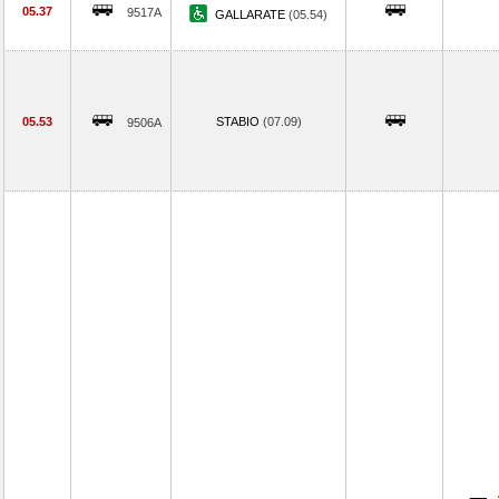
05.37
9517A
GALLARATE
(05.54)
05.53
STABIO
(07.09)
9506A