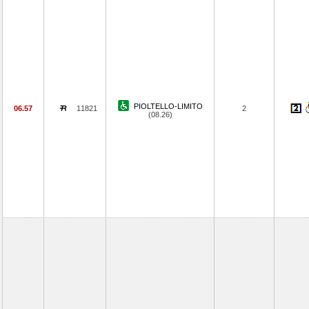
PIOLTELLO-LIMITO
06.57
11821
2
(08.26)