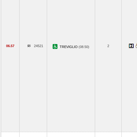
06.57
24521
2
TREVIGLIO
(08.50)