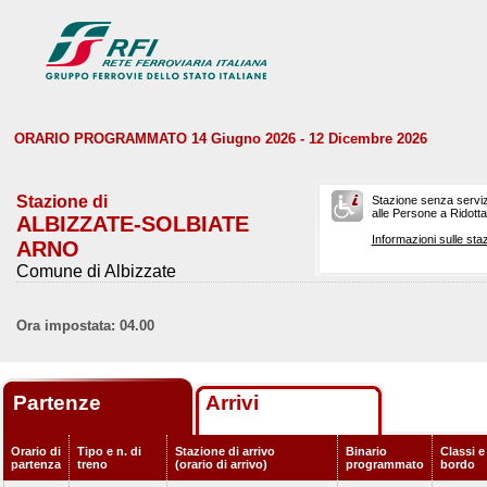
ORARIO PROGRAMMATO 14 Giugno 2026 - 12 Dicembre 2026
Stazione di
Stazione senza serviz
alle Persone a Ridotta 
ALBIZZATE-SOLBIATE
Informazioni sulle staz
ARNO
Comune di Albizzate
Ora impostata: 04.00
Partenze
Arrivi
Orario di
Tipo e n. di
Stazione di arrivo
Binario
Classi e
partenza
treno
(orario di arrivo)
programmato
bordo