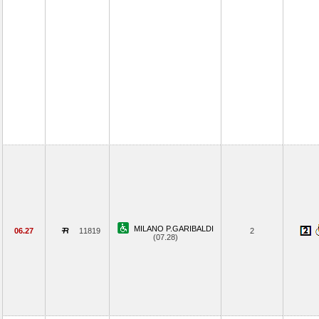
MILANO P.GARIBALDI
06.27
11819
2
(07.28)