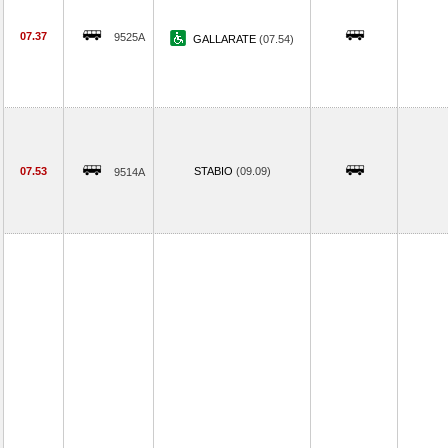
07.37
9525A
GALLARATE
(07.54)
07.53
STABIO
(09.09)
9514A