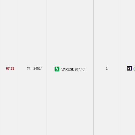
07.33
24514
1
VARESE
(07.48)