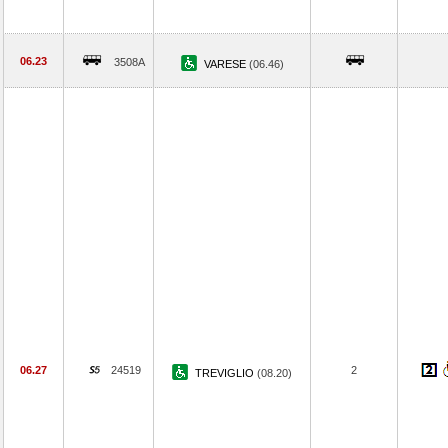
06.23
3508A
VARESE
(06.46)
06.27
24519
2
TREVIGLIO
(08.20)