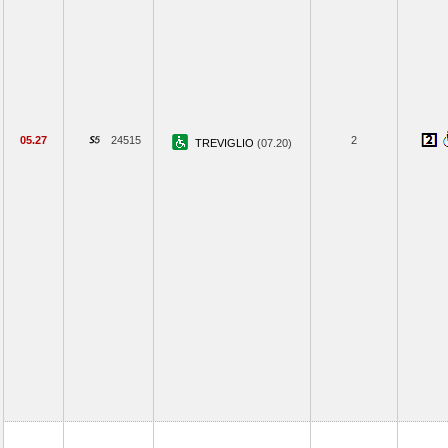
05.27
24515
2
TREVIGLIO
(07.20)