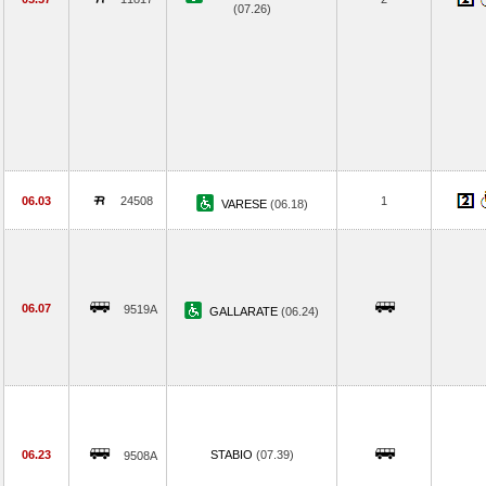
(07.26)
06.03
24508
1
VARESE
(06.18)
06.07
9519A
GALLARATE
(06.24)
06.23
STABIO
(07.39)
9508A