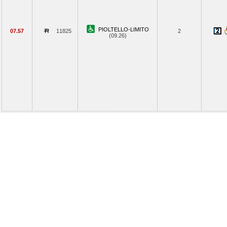
PIOLTELLO-LIMITO
07.57
11825
2
(09.26)