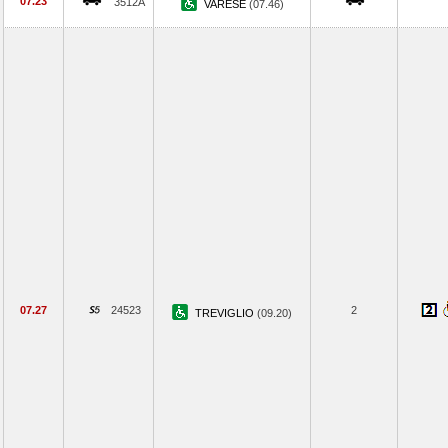
07.23
3512A
VARESE
(07.46)
07.27
24523
2
TREVIGLIO
(09.20)