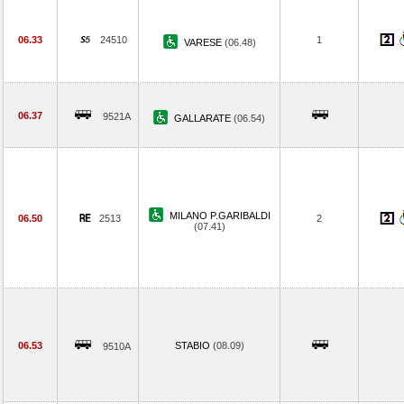
06.33
24510
1
VARESE
(06.48)
06.37
9521A
GALLARATE
(06.54)
MILANO P.GARIBALDI
06.50
2513
2
(07.41)
06.53
STABIO
(08.09)
9510A