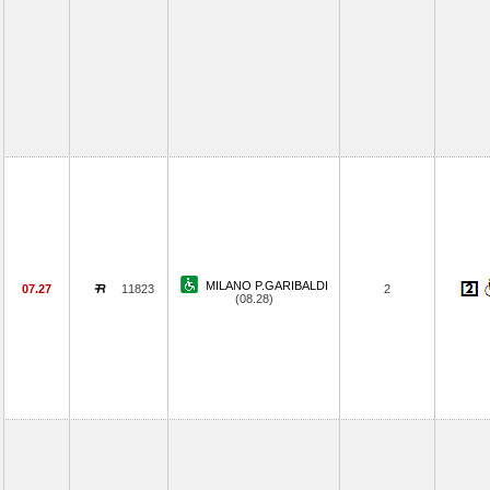
MILANO P.GARIBALDI
07.27
11823
2
(08.28)