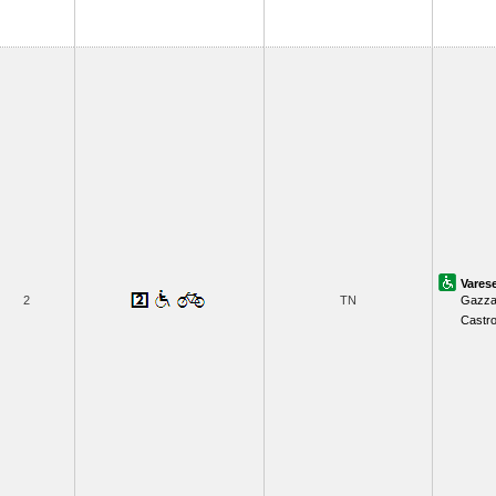
Vares
2
TN
Gazza
Castr