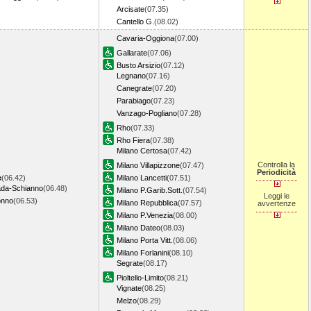
Arcisate
(07.35)
Cantello G.
(08.02)
Cavaria-Oggiona
(07.00)
Gallarate
(07.06)
Busto Arsizio
(07.12)
Legnano
(07.16)
Canegrate
(07.20)
Parabiago
(07.23)
Vanzago-Pogliano
(07.28)
Rho
(07.33)
Rho Fiera
(07.38)
Milano Certosa
(07.42)
Controlla la
Milano Villapizzone
(07.47)
Periodicità
e
(06.42)
Milano Lancetti
(07.51)
da-Schianno
(06.48)
Milano P.Garib.Sott.
(07.54)
Leggi le
onno
(06.53)
Milano Repubblica
(07.57)
avvertenze
Milano P.Venezia
(08.00)
Milano Dateo
(08.03)
Milano Porta Vitt.
(08.06)
Milano Forlanini
(08.10)
Segrate
(08.17)
Pioltello-Limito
(08.21)
Vignate
(08.25)
Melzo
(08.29)