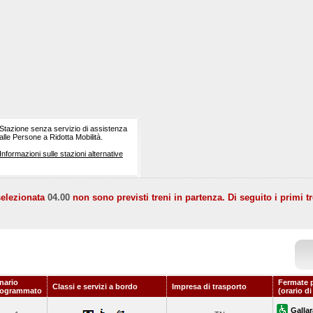
Stazione senza servizio di assistenza
alle Persone a Ridotta Mobilità.
Informazioni sulle stazioni alternative
selezionata
04.00
non sono previsti treni in partenza. Di seguito i primi tr
nario
Fermate 
Classi e servizi a bordo
Impresa di trasporto
rogrammato
(orario d
Gallar