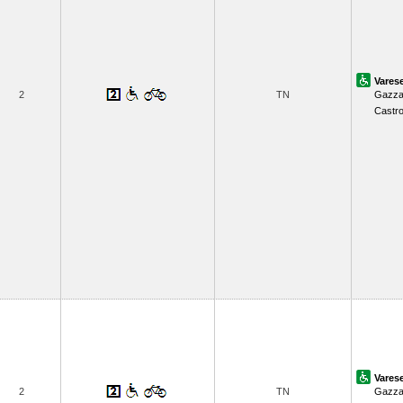
Vares
2
TN
Gazza
Castr
Vares
2
TN
Gazza