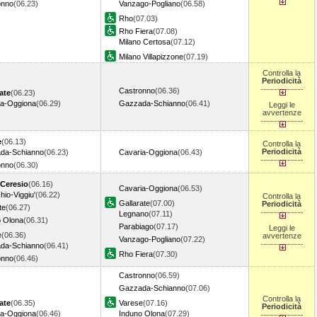
onno
(06.23)
Vanzago-Pogliano
(06.58)
Rho
(07.03)
Rho Fiera
(07.08)
Milano Certosa
(07.12)
Milano Villapizzone
(07.19)
Controlla la
Periodicità
Castronno
(06.36)
ate
(06.23)
ia-Oggiona
(06.29)
Gazzada-Schianno
(06.41)
Leggi le
avvertenze
e
(06.13)
Controlla la
Periodicità
da-Schianno
(06.23)
Cavaria-Oggiona
(06.43)
onno
(06.30)
 Ceresio
(06.16)
Cavaria-Oggiona
(06.53)
hio-Viggiu'
(06.22)
Controlla la
Gallarate
(07.00)
Periodicità
te
(06.27)
Legnano
(07.11)
o Olona
(06.31)
Parabiago
(07.17)
Leggi le
e
(06.36)
avvertenze
Vanzago-Pogliano
(07.22)
da-Schianno
(06.41)
Rho Fiera
(07.30)
onno
(06.46)
Castronno
(06.59)
Gazzada-Schianno
(07.06)
Controlla la
ate
(06.35)
Varese
(07.16)
Periodicità
ia-Oggiona
(06.46)
Induno Olona
(07.29)