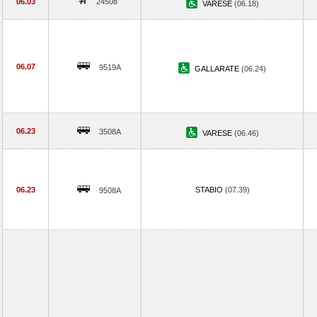
06.03
24508
VARESE
(06.18)
06.07
9519A
GALLARATE
(06.24)
06.23
3508A
VARESE
(06.46)
06.23
STABIO
(07.39)
9508A