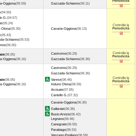
Periodicità
ia-Oggiona
(05.59)
Gazzada-Schianno
(06.11)
o
(04.50)
lo G.
(04.57)
te
(05.24)
Controlla la
Periodicità
o Olona
(05.30)
Cavaria-Oggiona
(06.13)
e
(05.43)
da-Schianno
(05.53)
onno
(06.00)
Controlla la
Castronno
(06.29)
ate
(06.05)
Periodicità
ia-Oggiona
(06.16)
Gazzada-Schianno
(06.36)
Castronno
(06.29)
Gazzada-Schianno
(06.36)
Controlla la
ate
(06.05)
Varese
(06.46)
Periodicità
ia-Oggiona
(06.16)
Induno Olona
(06.59)
Arcisate
(07.05)
Cantello G.
(07.32)
Cavaria-Oggiona
(06.30)
Gallarate
(06.36)
Busto Arsizio
(06.42)
Legnano
(06.46)
Canegrate
(06.50)
Parabiago
(06.53)
Vanzago-Pogliano
(06.58)