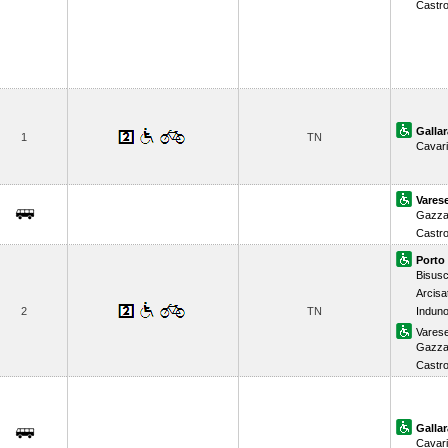
Castr
Gallar
1
TN
Cavar
Vares
Gazza
Castr
Porto
Bisusc
Arcisa
2
TN
Indun
Vares
Gazza
Castr
Gallar
Cavar