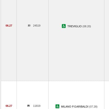
06.27
24519
TREVIGLIO
(08.20)
06.27
11819
MILANO P.GARIBALDI
(07.28)