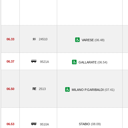
06.33
24510
VARESE
(06.48)
06.37
9521A
GALLARATE
(06.54)
06.50
2513
MILANO P.GARIBALDI
(07.41)
06.53
STABIO
(08.09)
9510A