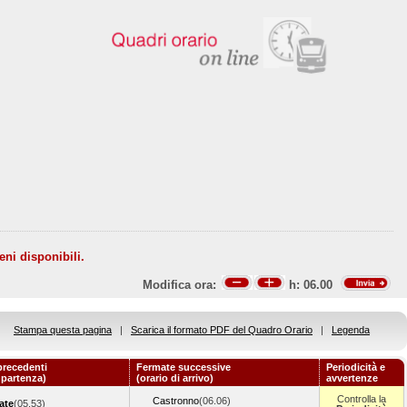
eni disponibili.
Modifica ora:
h:
06.00
Stampa questa pagina
|
Scarica il formato PDF del Quadro Orario
|
Legenda
precedenti
Fermate successive
Periodicità e
i partenza)
(orario di arrivo)
avvertenze
Controlla la
Castronno
(06.06)
ate
(05.53)