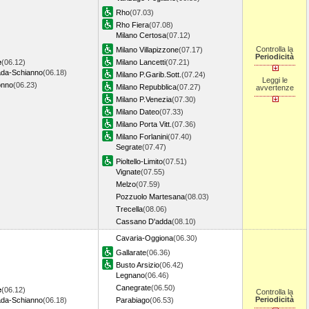
Rho
(07.03)
Rho Fiera
(07.08)
Milano Certosa
(07.12)
Controlla la
Milano Villapizzone
(07.17)
Periodicità
e
(06.12)
Milano Lancetti
(07.21)
da-Schianno
(06.18)
Milano P.Garib.Sott.
(07.24)
Leggi le
onno
(06.23)
Milano Repubblica
(07.27)
avvertenze
Milano P.Venezia
(07.30)
Milano Dateo
(07.33)
Milano Porta Vitt.
(07.36)
Milano Forlanini
(07.40)
Segrate
(07.47)
Pioltello-Limito
(07.51)
Vignate
(07.55)
Melzo
(07.59)
Pozzuolo Martesana
(08.03)
Trecella
(08.06)
Cassano D'adda
(08.10)
Cavaria-Oggiona
(06.30)
Gallarate
(06.36)
Busto Arsizio
(06.42)
Legnano
(06.46)
Canegrate
(06.50)
e
(06.12)
Controlla la
Periodicità
da-Schianno
(06.18)
Parabiago
(06.53)