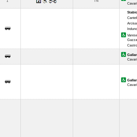
1
TN
Cavar
Stabi
Cantel
Arcisa
Indun
Vares
Gazza
Castr
Gallar
Cavar
Gallar
Cavar