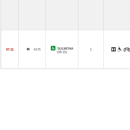
SULMONA
07.11
4175
1
(08.15)