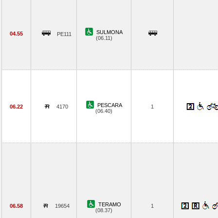
SULMONA
04.55
PE111
(06.11)
PESCARA
06.22
4170
1
(06.40)
TERAMO
06.58
19654
1
(08.37)