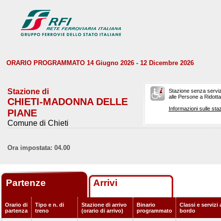
ORARIO PROGRAMMATO 14 Giugno 2026 - 12 Dicembre 2026
Stazione di
Stazione senza serviz
alle Persone a Ridotta 
CHIETI-MADONNA DELLE
Informazioni sulle staz
PIANE
Comune di Chieti
Ora impostata: 04.00
Partenze
Arrivi
Orario di
Tipo e n. di
Stazione di arrivo
Binario
Classi e servizi 
partenza
treno
(orario di arrivo)
programmato
bordo